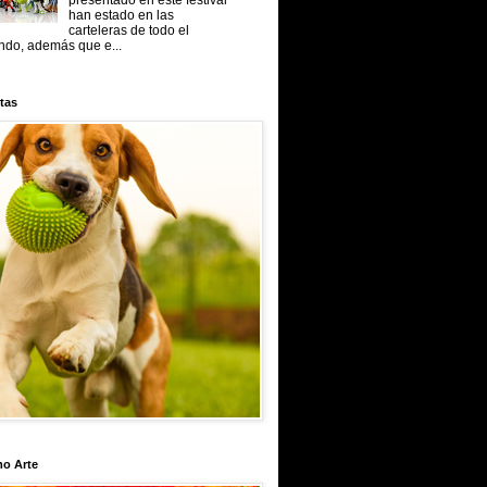
presentado en este festival
han estado en las
carteleras de todo el
do, además que e...
tas
mo Arte