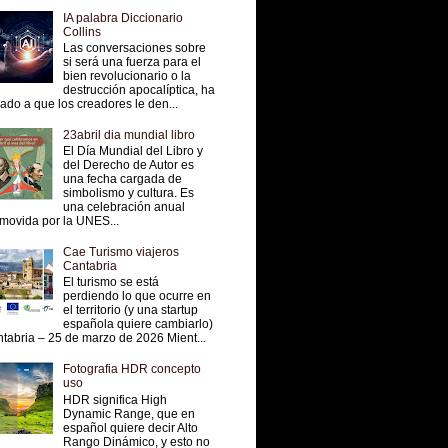
IA palabra Diccionario
Collins
Las conversaciones sobre
si será una fuerza para el
bien revolucionario o la
destrucción apocalíptica, ha
vado a que los creadores le den...
23abril dia mundial libro
El Día Mundial del Libro y
del Derecho de Autor es
una fecha cargada de
simbolismo y cultura. Es
una celebración anual
movida por la UNES...
Cae Turismo viajeros
Cantabria
El turismo se está
perdiendo lo que ocurre en
el territorio (y una startup
española quiere cambiarlo)
tabria – 25 de marzo de 2026 Mient...
Fotografia HDR concepto
uso
HDR significa High
Dynamic Range, que en
español quiere decir Alto
Rango Dinámico, y esto no