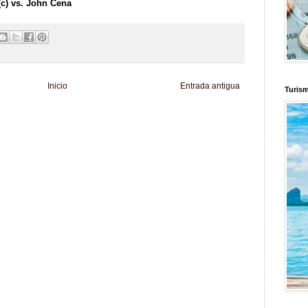
(c) vs. John Cena
Inicio
Entrada antigua
Turis
d
Informador Express
Club Informativo
Fondo de Cultura
Zona Geeks
enus
Fuerte y Saludable
Total Trucos
Cine Hostal
Mundo Gadgets
Autos &
nformativo
Turismo Mundial
Se Saludable
Visita Mexico
El Corazon Verde