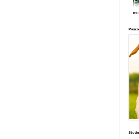
mun
Masco
Sépti