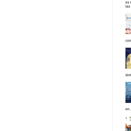
es 
las
con
que
en..