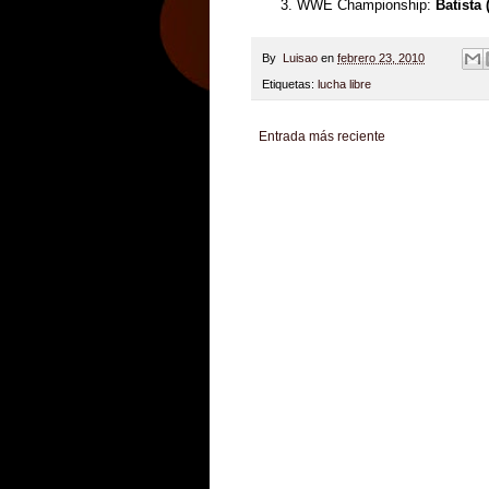
WWE Championship:
Batista 
By
Luisao
en
febrero 23, 2010
Etiquetas:
lucha libre
Entrada más reciente
Zona Informativa
Be Saludable
LiNea de Salu
Hobbies Masculinos
Tecnofilos News
Soy de v
Turismo
Fanaticos Futbol
Mascotafilia
Mundo I
Culturafilia
Amor Motor