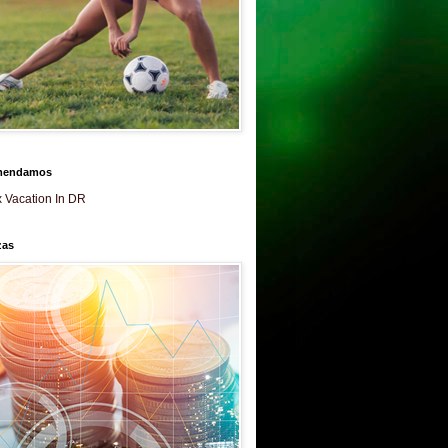
mendamos
 Vacation In DR
zas