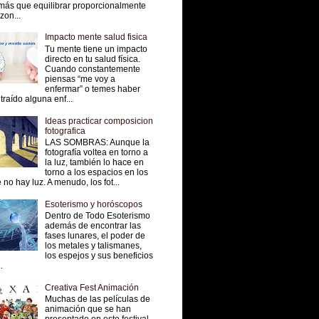
más que equilibrar proporcionalmente
 zon...
Impacto mente salud fisica
Tu mente tiene un impacto
directo en tu salud física.
Cuando constantemente
piensas “me voy a
enfermar” o temes haber
traído alguna enf...
Ideas practicar composicion
fotografica
LAS SOMBRAS: Aunque la
fotografía voltea en torno a
la luz, también lo hace en
torno a los espacios en los
 no hay luz. A menudo, los fot...
Esoterismo y horóscopos
Dentro de Todo Esoterismo
además de encontrar las
fases lunares, el poder de
los metales y talismanes,
los espejos y sus beneficios
.
Creativa Fest Animación
Muchas de las películas de
animación que se han