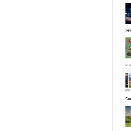
lle
pro
Can