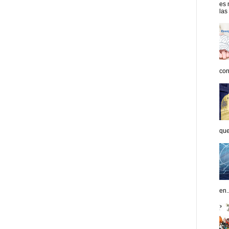
es 
las
con
que
en..