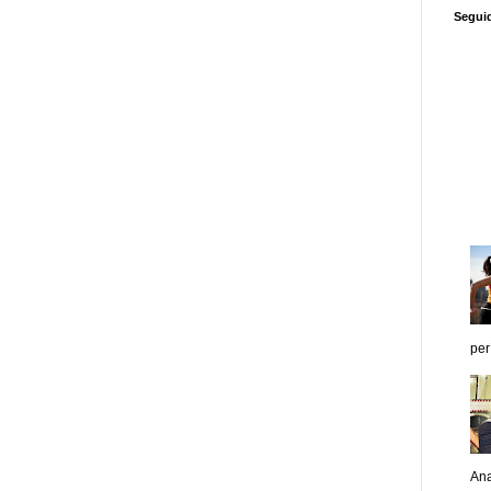
Segui
per
Ana