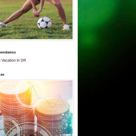
mendamos
 Vacation In DR
zas