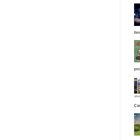
lle
pro
Can