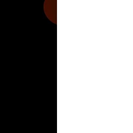
Hobbies Masculinos
Tecnofilos News
Soy de v
Turismo
Fanaticos Futbol
Mascotafilia
Mundo I
Culturafilia
Amor Motor