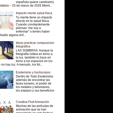
española quiere cambiarlo)
tabria – 25 de marzo de 2026 Mient...
Impacto mente salud fisica
Tu mente tiene un impacto
directo en tu salud física.
Cuando constantemente
piensas “me voy a
enfermar” o temes haber
traído alguna enf...
Ideas practicar composicion
fotografica
LAS SOMBRAS: Aunque la
fotografía voltea en torno a
la luz, también lo hace en
torno a los espacios en los
 no hay luz. A menudo, los fot...
Esoterismo y horóscopos
Dentro de Todo Esoterismo
además de encontrar las
fases lunares, el poder de
los metales y talismanes,
los espejos y sus beneficios
.
Creativa Fest Animación
Muchas de las películas de
animación que se han