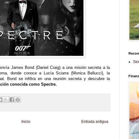
Reco
Sex
nvía James Bond (Daniel Craig) a una misión secreta a la
a, donde conoce a Lucía Sciarra (Monica Bellucci), la
Finan
l. Bond se infiltra en una reunión secreta y descubre la
zación conocida como Spectre.
Inicio
Entrada antigua
d
Informador Express
Club Informativo
Fondo de Cultura
Zona Geeks