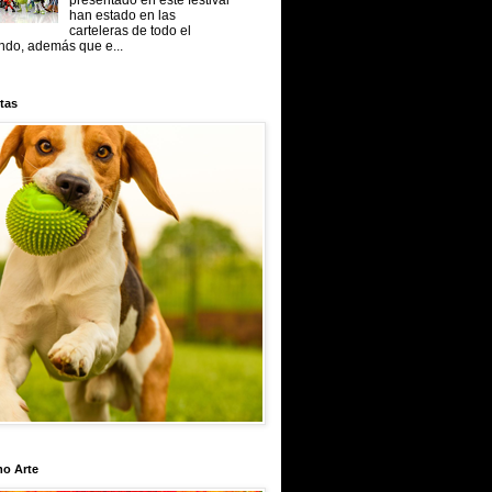
presentado en este festival
han estado en las
carteleras de todo el
do, además que e...
tas
mo Arte