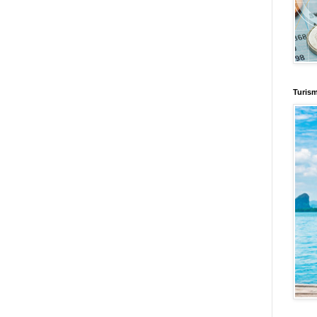
enus
Fuerte y Saludable
Total Trucos
Cine Hostal
Mundo Gadgets
Autos &
nformativo
Turismo Mundial
Se Saludable
Visita Mexico
El Corazon Verde
Turis