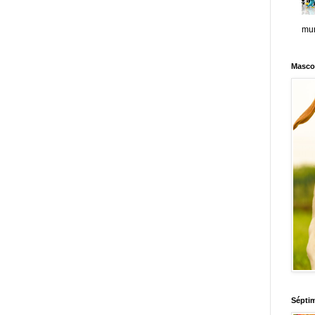
mun
Masco
Sépti