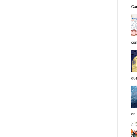
Can
con
que
en..