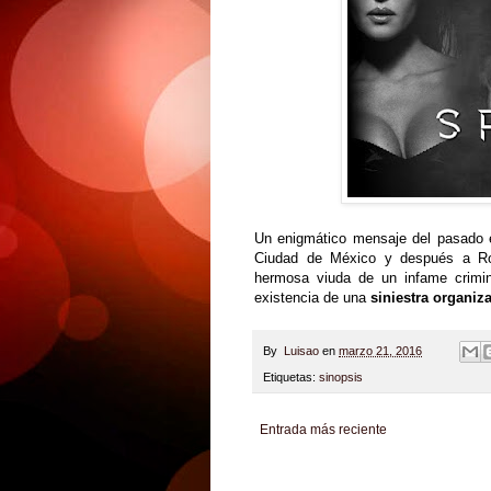
Un enigmático mensaje del pasado e
Ciudad de México y después a Rom
hermosa viuda de un infame crimina
existencia de una
siniestra organi
By
Luisao
en
marzo 21, 2016
Etiquetas:
sinopsis
Entrada más reciente
Zona Informativa
Be Saludable
LiNea de Salu