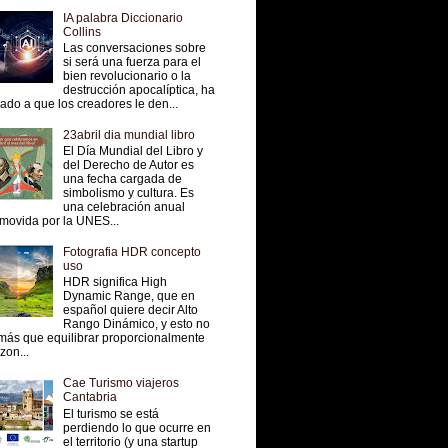
IA palabra Diccionario
Collins
Las conversaciones sobre
si será una fuerza para el
bien revolucionario o la
destrucción apocalíptica, ha
vado a que los creadores le den...
23abril dia mundial libro
El Día Mundial del Libro y
del Derecho de Autor es
una fecha cargada de
simbolismo y cultura. Es
una celebración anual
movida por la UNES...
Fotografia HDR concepto
uso
HDR significa High
Dynamic Range, que en
español quiere decir Alto
Rango Dinámico, y esto no
más que equilibrar proporcionalmente
 zon...
Cae Turismo viajeros
Cantabria
El turismo se está
perdiendo lo que ocurre en
el territorio (y una startup