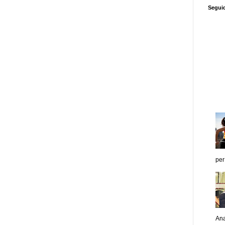
Segui
per
Ana