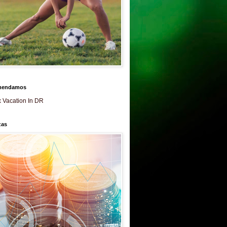
mendamos
 Vacation In DR
zas