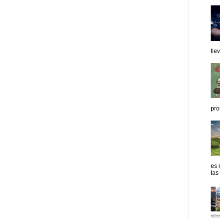
lle
pro
es 
las