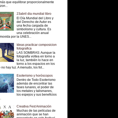
más que equilibrar proporcionalmente
 zon...
23abril dia mundial libro
El Día Mundial del Libro y
del Derecho de Autor es
una fecha cargada de
simbolismo y cultura. Es
una celebración anual
movida por la UNES...
Ideas practicar composicion
fotografica
LAS SOMBRAS: Aunque la
fotografía voltea en torno a
la luz, también lo hace en
torno a los espacios en los
 no hay luz. A menudo, los fot...
Esoterismo y horóscopos
Dentro de Todo Esoterismo
además de encontrar las
fases lunares, el poder de
los metales y talismanes,
los espejos y sus beneficios
.
Creativa Fest Animación
Muchas de las películas de
animación que se han