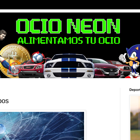
Depor
pos