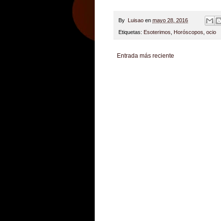
By
Luisao
en
mayo 28, 2016
Etiquetas:
Esoterimos
,
Horóscopos
,
ocio
Entrada más reciente
Zona Informativa
Be Saludable
LiNea de Salu
Hobbies Masculinos
Tecnofilos News
Soy de v
Turismo
Fanaticos Futbol
Mascotafilia
Mundo I
Culturafilia
Amor Motor