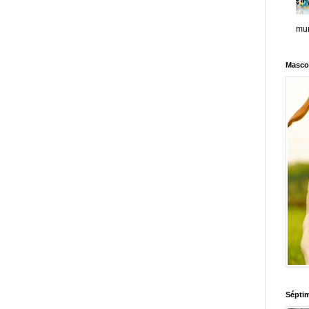
mun
Masco
Sépti