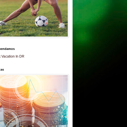
mendamos
 Vacation In DR
zas