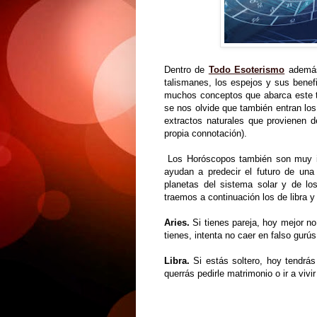
Dentro de
Todo Esoterismo
además 
talismanes, los espejos y sus benefi
muchos conceptos que abarca este 
se nos olvide que también entran lo
extractos naturales que provienen 
propia connotación).
Los Horóscopos también son muy im
ayudan a predecir el futuro de una 
planetas del sistema solar y de l
traemos a continuación los de libra y 
Aries.
Si tienes pareja, hoy mejor no
tienes, intenta no caer en falso gurú
Libra.
Si estás soltero, hoy tendrás
querrás pedirle matrimonio o ir a vivir