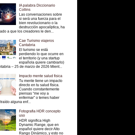
IA palabra Diccionario
Collins
Las conversaciones sobre
si será una fuerza para el
bien revolucionario o la
destrucción apocalíptica, ha
vado a que los creadores le den...
Cae Turismo viajeros
Cantabria
El turismo se está
perdiendo lo que ocurre en
el territorio (y una startup
española quiere cambiarlo)
tabria – 25 de marzo de 2026 Mient...
Impacto mente salud fisica
Tu mente tiene un impacto
directo en tu salud física.
Cuando constantemente
piensas “me voy a
enfermar” o temes haber
traído alguna enf...
Fotografia HDR concepto
uso
HDR significa High
Dynamic Range, que en
español quiere decir Alto
Rango Dinámico, y esto no