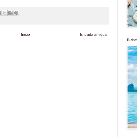
Inicio
Entrada antigua
Turis
d
Informador Express
Club Informativo
Fondo de Cultura
Zona Geeks
enus
Fuerte y Saludable
Total Trucos
Cine Hostal
Mundo Gadgets
Autos &
nformativo
Turismo Mundial
Se Saludable
Visita Mexico
El Corazon Verde