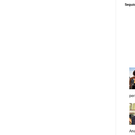
Segui
per
Ana