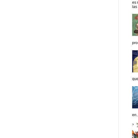
es 
las
pro
que
en..