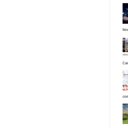
lle
Can
con