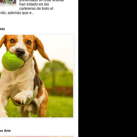
presentado en este festival
han estado en las
carteleras de todo el
do, además que e...
tas
mo Arte