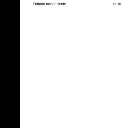
Entrada más reciente
Inicio
Zona Informativa
Be Saludable
LiNea de Salud
Informador Express
Club
Hobbies Masculinos
Tecnofilos News
Soy de venus
Fuerte y Saludable
T
Turismo
Fanaticos Futbol
Mascotafilia
Mundo Informativo
Turismo Mundia
Culturafilia
Amor Motor