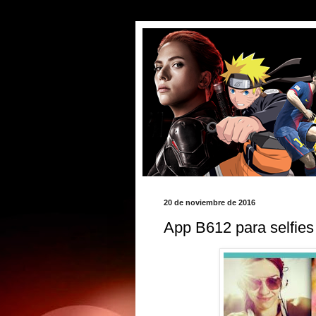
20 de noviembre de 2016
App B612 para selfies