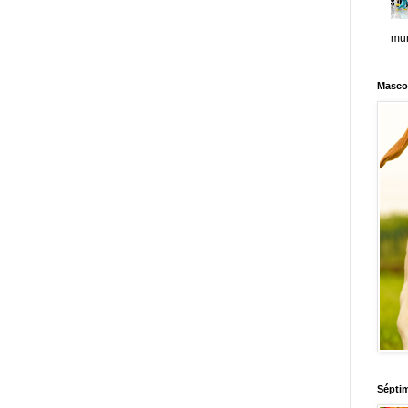
mun
Masco
Sépti