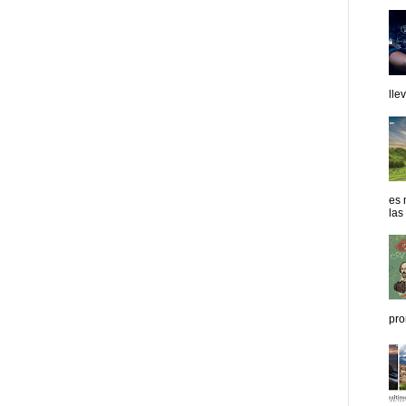
lle
es 
las
pro