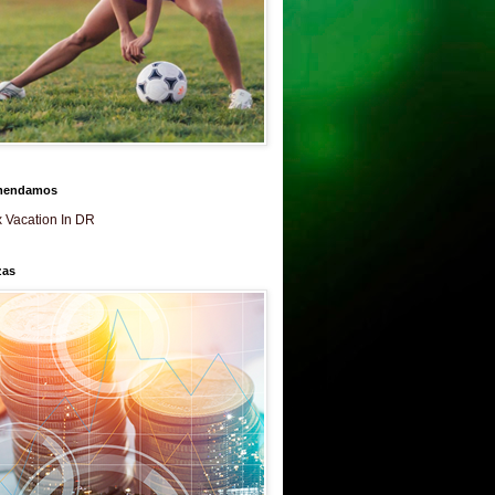
mendamos
 Vacation In DR
zas