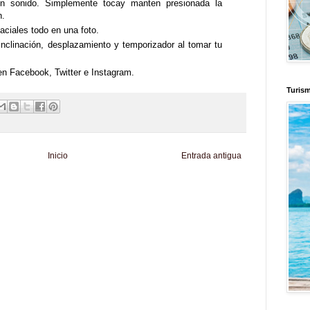
n sonido. Simplemente tocay manten presionada la
n.
aciales todo en una foto.
inclinación, desplazamiento y temporizador al tomar tu
en Facebook, Twitter e Instagram.
Turis
Inicio
Entrada antigua
d
Informador Express
Club Informativo
Fondo de Cultura
Zona Geeks
enus
Fuerte y Saludable
Total Trucos
Cine Hostal
Mundo Gadgets
Autos &
nformativo
Turismo Mundial
Se Saludable
Visita Mexico
El Corazon Verde