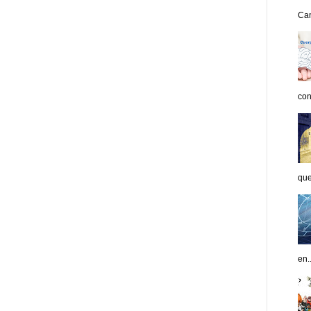
Can
con
que
en..