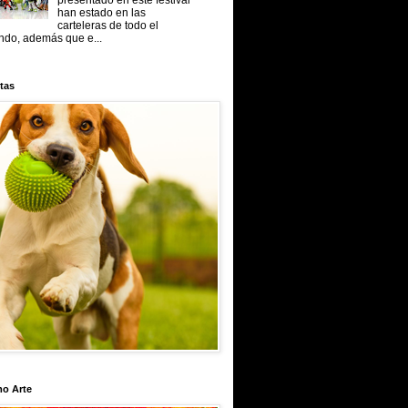
presentado en este festival
han estado en las
carteleras de todo el
do, además que e...
tas
mo Arte