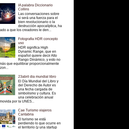
IA palabra Diccionario
Collins
Las conversaciones sobre
si será una fuerza para el
bien revolucionario o la
destrucción apocalíptica, ha
vado a que los creadores le den...
Fotografia HDR concepto
uso
HDR significa High
Dynamic Range, que en
español quiere decir Alto
Rango Dinámico, y esto no
más que equilibrar proporcionalmente
 zon...
23abril dia mundial libro
El Día Mundial del Libro y
del Derecho de Autor es
una fecha cargada de
simbolismo y cultura. Es
una celebración anual
movida por la UNES...
Cae Turismo viajeros
Cantabria
El turismo se está
perdiendo lo que ocurre en
el territorio (y una startup