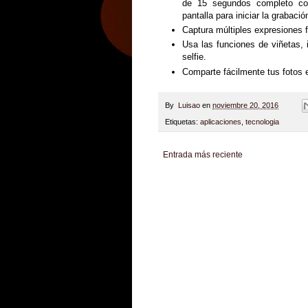
de 15 segundos completo co
pantalla para iniciar la grabació
Captura múltiples expresiones f
Usa las funciones de viñetas, 
selfie.
Comparte fácilmente tus fotos 
By
Luisao
en
noviembre 20, 2016
Etiquetas:
aplicaciones
,
tecnologia
Entrada más reciente
Zona Informativa
Be Saludable
LiNea de Salu
Hobbies Masculinos
Tecnofilos News
Soy de v
Turismo
Fanaticos Futbol
Mascotafilia
Mundo I
Culturafilia
Amor Motor