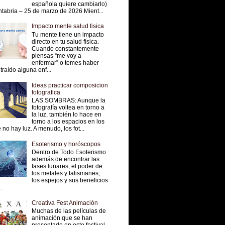
española quiere cambiarlo)
tabria – 25 de marzo de 2026 Mient...
Impacto mente salud fisica
Tu mente tiene un impacto
directo en tu salud física.
Cuando constantemente
piensas “me voy a
enfermar” o temes haber
traído alguna enf...
Ideas practicar composicion
fotografica
LAS SOMBRAS: Aunque la
fotografía voltea en torno a
la luz, también lo hace en
torno a los espacios en los
 no hay luz. A menudo, los fot...
Esoterismo y horóscopos
Dentro de Todo Esoterismo
además de encontrar las
fases lunares, el poder de
los metales y talismanes,
los espejos y sus beneficios
.
Creativa Fest Animación
Muchas de las películas de
animación que se han