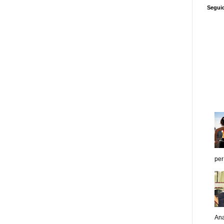
Segui
per
Ana