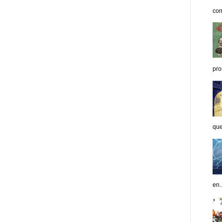
con
pro
que
en..