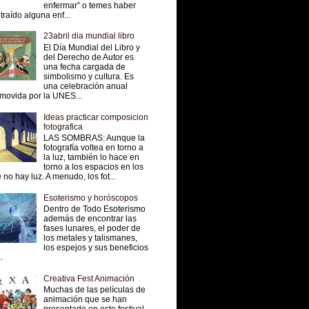
enfermar” o temes haber
traído alguna enf...
23abril dia mundial libro
El Día Mundial del Libro y
del Derecho de Autor es
una fecha cargada de
simbolismo y cultura. Es
una celebración anual
movida por la UNES...
Ideas practicar composicion
fotografica
LAS SOMBRAS: Aunque la
fotografía voltea en torno a
la luz, también lo hace en
torno a los espacios en los
 no hay luz. A menudo, los fot...
Esoterismo y horóscopos
Dentro de Todo Esoterismo
además de encontrar las
fases lunares, el poder de
los metales y talismanes,
los espejos y sus beneficios
.
Creativa Fest Animación
Muchas de las películas de
animación que se han