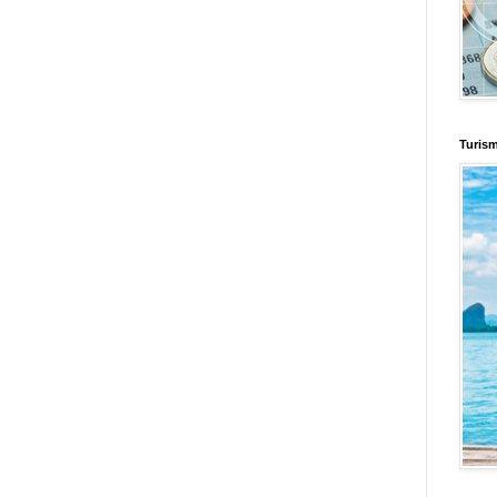
d
Informador Express
Club Informativo
Fondo de Cultura
Zona Geeks
enus
Fuerte y Saludable
Total Trucos
Cine Hostal
Mundo Gadgets
Autos &
nformativo
Turismo Mundial
Se Saludable
Visita Mexico
El Corazon Verde
Turis