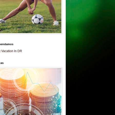
mendamos
 Vacation In DR
zas