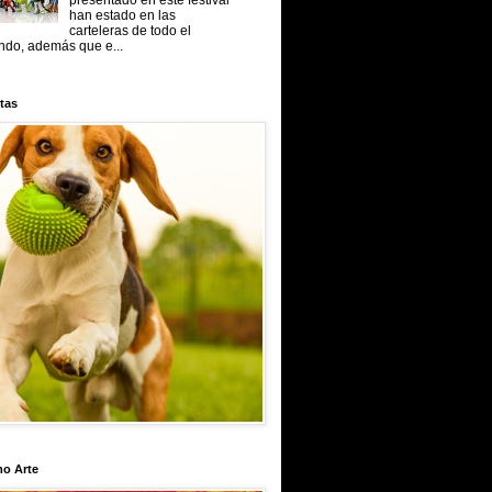
presentado en este festival
han estado en las
carteleras de todo el
do, además que e...
tas
mo Arte