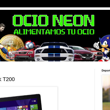
Depor
k T200