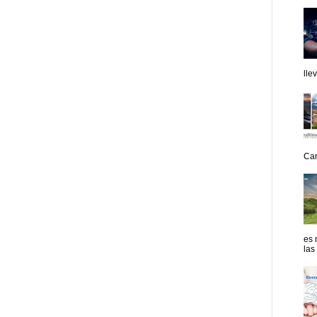
lle
Can
es 
las