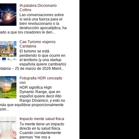
IA palabra Diccionario
Collins
Las conversaciones sobre
si será una fuerza para el
bien revolucionario o la
destrucción apocalíptica, ha
vado a que los creadores le den...
Cae Turismo viajeros
Cantabria
El turismo se está
perdiendo lo que ocurre en
el territorio (y una startup
española quiere cambiarlo)
tabria – 25 de marzo de 2026 Mient...
Fotografia HDR concepto
uso
HDR significa High
Dynamic Range, que en
español quiere decir Alto
Rango Dinámico, y esto no
más que equilibrar proporcionalmente
 zon...
Impacto mente salud fisica
Tu mente tiene un impacto
directo en tu salud física.
Cuando constantemente
piensas “me voy a