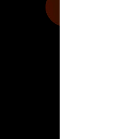
Zona Informativa
Be Saludable
LiNea de Salu
Hobbies Masculinos
Tecnofilos News
Soy de v
Turismo
Fanaticos Futbol
Mascotafilia
Mundo I
Culturafilia
Amor Motor