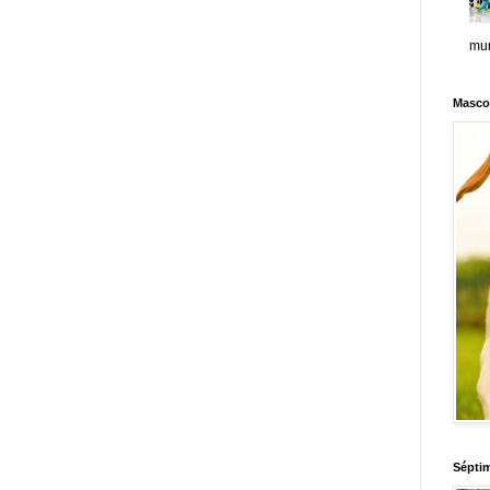
mun
Masco
Sépti