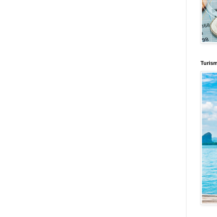
d
Informador Express
Club Informativo
Fondo de Cultura
Zona Geeks
enus
Fuerte y Saludable
Total Trucos
Cine Hostal
Mundo Gadgets
Autos &
nformativo
Turismo Mundial
Se Saludable
Visita Mexico
El Corazon Verde
Turis