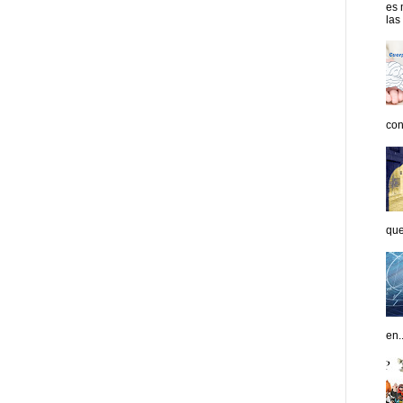
es 
las
con
que
en..