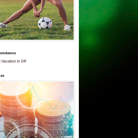
mendamos
 Vacation In DR
zas