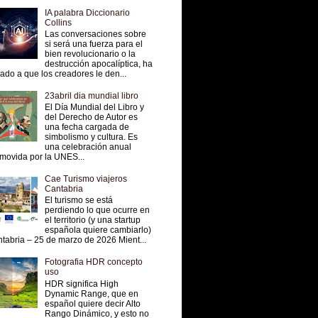
IA palabra Diccionario
Collins
Las conversaciones sobre
si será una fuerza para el
bien revolucionario o la
destrucción apocalíptica, ha
vado a que los creadores le den...
23abril dia mundial libro
El Día Mundial del Libro y
del Derecho de Autor es
una fecha cargada de
simbolismo y cultura. Es
una celebración anual
movida por la UNES...
Cae Turismo viajeros
Cantabria
El turismo se está
perdiendo lo que ocurre en
el territorio (y una startup
española quiere cambiarlo)
tabria – 25 de marzo de 2026 Mient...
Fotografia HDR concepto
uso
HDR significa High
Dynamic Range, que en
español quiere decir Alto
Rango Dinámico, y esto no