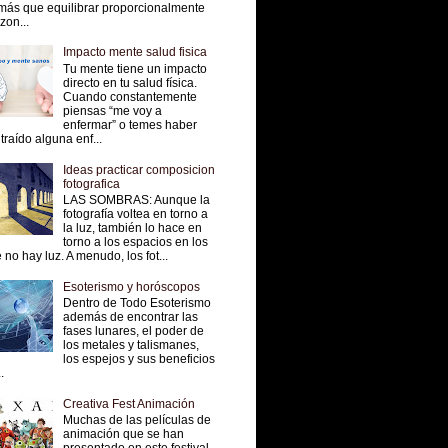
más que equilibrar proporcionalmente
 zon...
Impacto mente salud fisica
Tu mente tiene un impacto
directo en tu salud física.
Cuando constantemente
piensas “me voy a
enfermar” o temes haber
traído alguna enf...
Ideas practicar composicion
fotografica
LAS SOMBRAS: Aunque la
fotografía voltea en torno a
la luz, también lo hace en
torno a los espacios en los
 no hay luz. A menudo, los fot...
Esoterismo y horóscopos
Dentro de Todo Esoterismo
además de encontrar las
fases lunares, el poder de
los metales y talismanes,
los espejos y sus beneficios
.
Creativa Fest Animación
Muchas de las películas de
animación que se han