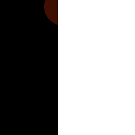
Zona Informativa
Be Saludable
LiNea de Salu
Hobbies Masculinos
Tecnofilos News
Soy de v
Turismo
Fanaticos Futbol
Mascotafilia
Mundo I
Culturafilia
Amor Motor