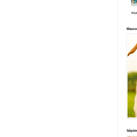
mun
Masco
Sépti