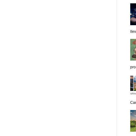
lle
pro
Can