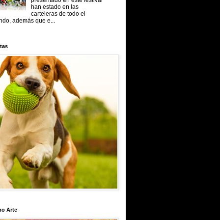
presentado en este festival
han estado en las
carteleras de todo el
do, además que e...
tas
mo Arte