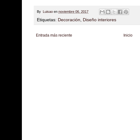
By
Luisao
en
noviembre 06, 2017
Etiquetas:
Decoración
,
Diseño interiores
Entrada más reciente
Inicio
Zona Informativa
Be Saludable
LiNea de Salud
Informador Express
Club
Hobbies Masculinos
Tecnofilos News
Soy de venus
Fuerte y Saludable
T
Turismo
Fanaticos Futbol
Mascotafilia
Mundo Informativo
Turismo Mundia
Culturafilia
Amor Motor