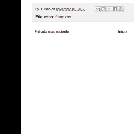
By
Luisao
en
noviembre 01, 2017
Etiquetas:
finanzas
Entrada más reciente
Inicio
Zona Informativa
Be Saludable
LiNea de Salud
Informador Express
Club
Hobbies Masculinos
Tecnofilos News
Soy de venus
Fuerte y Saludable
T
Turismo
Fanaticos Futbol
Mascotafilia
Mundo Informativo
Turismo Mundia
Culturafilia
Amor Motor