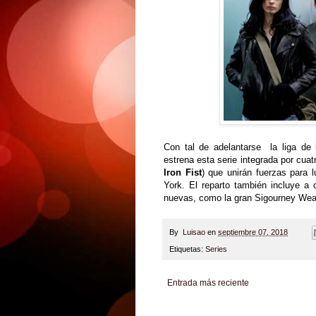
Con tal de adelantarse la liga de 
estrena esta serie integrada por cuatr
Iron Fist
) que unirán fuerzas para 
York. El reparto también incluye a 
nuevas, como la gran Sigourney Weaver
By
Luisao
en
septiembre 07, 2018
Etiquetas:
Series
Entrada más reciente
Zona Informativa
Be Saludable
LiNea de Salu