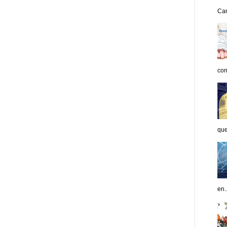
Can
con
que
en..