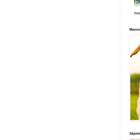
mun
Masco
Sépti