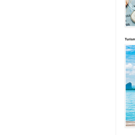
enus
Fuerte y Saludable
Total Trucos
Cine Hostal
Mundo Gadgets
Autos &
nformativo
Turismo Mundial
Se Saludable
Visita Mexico
El Corazon Verde
Turis