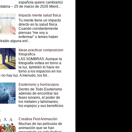
española quiere cambiarlo)
tabria – 25 de marzo de 2026 Mient...
Impacto mente salud fisica
Tu mente tiene un impacto
directo en tu salud física.
Cuando constantemente
piensas “me voy a
enfermar” o temes haber
traído alguna enf...
Ideas practicar composicion
fotografica
LAS SOMBRAS: Aunque la
fotografía voltea en torno a
la luz, también lo hace en
torno a los espacios en los
 no hay luz. A menudo, los fot...
Esoterismo y horóscopos
Dentro de Todo Esoterismo
además de encontrar las
fases lunares, el poder de
los metales y talismanes,
los espejos y sus beneficios
.
Creativa Fest Animación
Muchas de las películas de
animación que se han