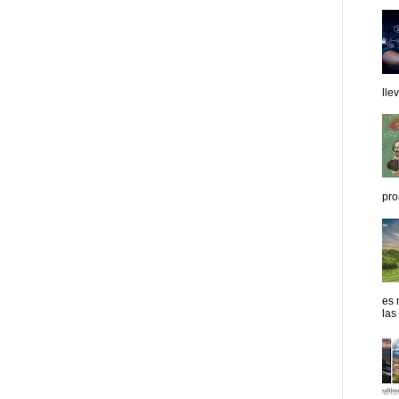
lle
pro
es 
las