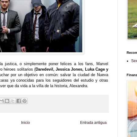
Reco
Sex
la justica, o simplemente poner felices a los fans, Marvel
o héroes solitarios (
Daredevil, Jessica Jones, Luka Cage y
luchar por un objetivo en común: salvar la ciudad de Nueva
Finan
caras ya conocidas para los seguidores del estudio y otras
 que da vida a la villa de la historia, Alexandra.
Inicio
Entrada antigua
d
Informador Express
Club Informativo
Fondo de Cultura
Zona Geeks