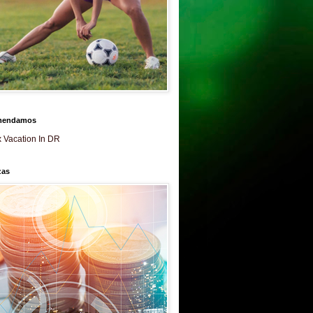
mendamos
 Vacation In DR
zas