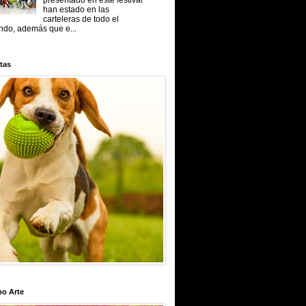
presentado en este festival
han estado en las
carteleras de todo el
do, además que e...
tas
mo Arte