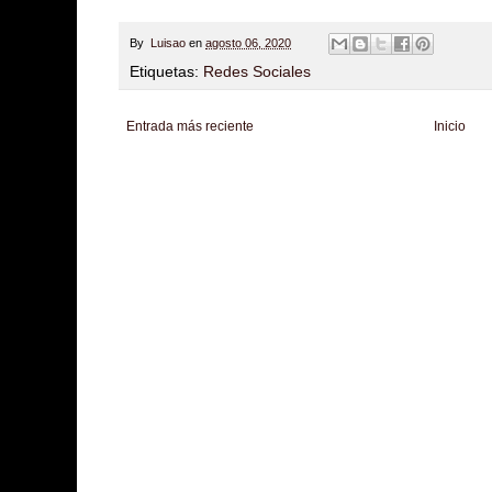
By
Luisao
en
agosto 06, 2020
Etiquetas:
Redes Sociales
Entrada más reciente
Inicio
Zona Informativa
Be Saludable
LiNea de Salud
Informador Express
Club
Hobbies Masculinos
Tecnofilos News
Soy de venus
Fuerte y Saludable
T
Turismo
Fanaticos Futbol
Mascotafilia
Mundo Informativo
Turismo Mundia
Culturafilia
Amor Motor