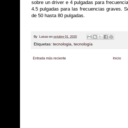
sobre un driver e 4 pulgadas para frecuenc
4.5 pulgadas para las frecuencias graves. S
de 50 hasta 80 pulgadas.
By
Luisao
en
octubre 01, 2020
Etiquetas:
tecnologia
,
tecnología
Entrada más reciente
Inicio
Zona Informativa
Be Saludable
LiNea de Salud
Informador Express
Club
Hobbies Masculinos
Tecnofilos News
Soy de venus
Fuerte y Saludable
T
Turismo
Fanaticos Futbol
Mascotafilia
Mundo Informativo
Turismo Mundia
Culturafilia
Amor Motor