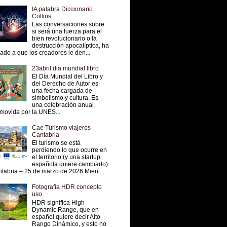
IA palabra Diccionario
Collins
Las conversaciones sobre
si será una fuerza para el
bien revolucionario o la
destrucción apocalíptica, ha
vado a que los creadores le den...
23abril dia mundial libro
El Día Mundial del Libro y
del Derecho de Autor es
una fecha cargada de
simbolismo y cultura. Es
una celebración anual
movida por la UNES...
Cae Turismo viajeros
Cantabria
El turismo se está
perdiendo lo que ocurre en
el territorio (y una startup
española quiere cambiarlo)
tabria – 25 de marzo de 2026 Mient...
Fotografia HDR concepto
uso
HDR significa High
Dynamic Range, que en
español quiere decir Alto
Rango Dinámico, y esto no