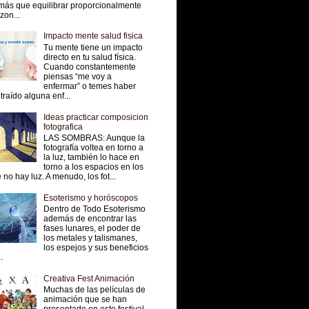
más que equilibrar proporcionalmente
 zon...
Impacto mente salud fisica
Tu mente tiene un impacto
directo en tu salud física.
Cuando constantemente
piensas “me voy a
enfermar” o temes haber
traído alguna enf...
Ideas practicar composicion
fotografica
LAS SOMBRAS: Aunque la
fotografía voltea en torno a
la luz, también lo hace en
torno a los espacios en los
 no hay luz. A menudo, los fot...
Esoterismo y horóscopos
Dentro de Todo Esoterismo
además de encontrar las
fases lunares, el poder de
los metales y talismanes,
los espejos y sus beneficios
.
Creativa Fest Animación
Muchas de las películas de
animación que se han