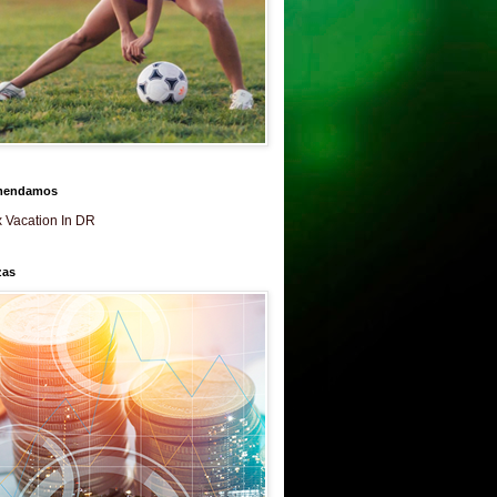
mendamos
 Vacation In DR
zas