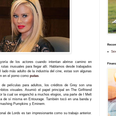
Reco
Sex
oría de los actores cuando intentan abrirse camino en
Finan
rutas inusuales para llegar allí. Hablamos desde trabajados
l lado más adulto de la industria del cine, estas son algunas
on en el porno como
putas
.
z de películas para adultos, los créditos de Grey son una
bitos visuales. Asumió el papel principal en The Girlfriend
r la cual se enganchó a muchos elogios, una parte de I Melt
icia de sí misma en Entourage. También tocó en una banda y
 Smashing Pumpkins y Eminem.
onal de Lords es tan impresionante como su trabajo anterior.