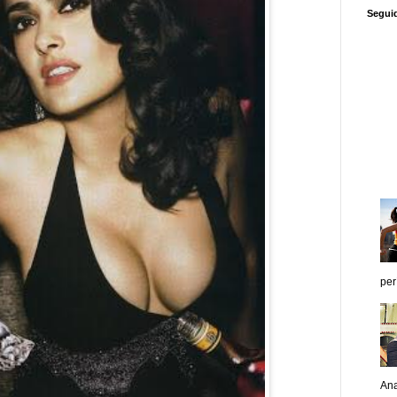
Segui
per
Ana