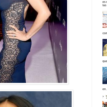
es 
las
con
que
en..