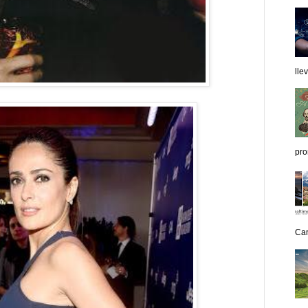
lle
pro
Can