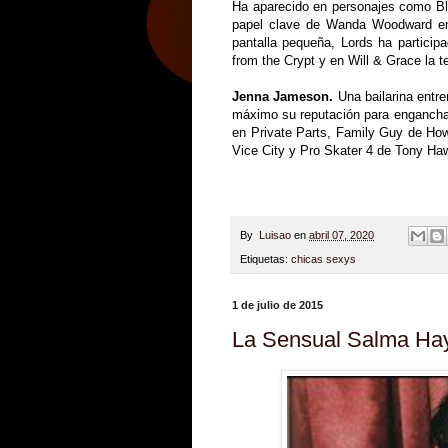
Ha aparecido en personajes como Bl
papel clave de Wanda Woodward en 
pantalla pequeña, Lords ha partici
from the Crypt y en Will & Grace la t
Jenna Jameson.
Una bailarina ent
máximo su reputación para enganchar 
en Private Parts, Family Guy de Howa
Vice City y Pro Skater 4 de Tony Ha
By
Luisao
en
abril 07, 2020
Etiquetas:
chicas sexys
1 de julio de 2015
La Sensual Salma Ha