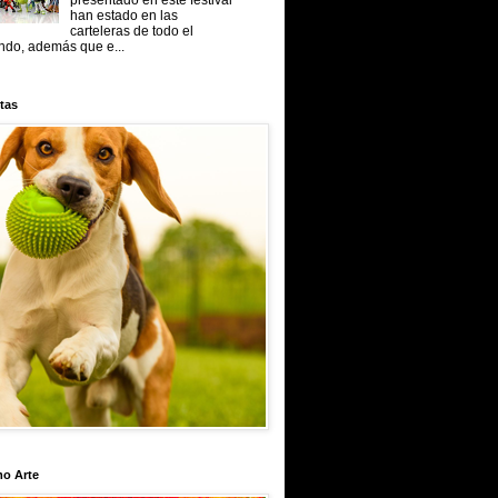
presentado en este festival
han estado en las
carteleras de todo el
do, además que e...
tas
mo Arte