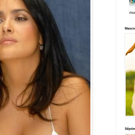
mun
Masco
Sépti