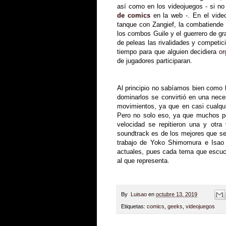
así como en los videojuegos - si n
de comics
en la web -. En el video
tanque con Zangief, la combatiende r
los combos Guile y el guerrero de gr
de peleas las rivalidades y competi
tiempo para que alguien decidiera
or
de jugadores participaran.
Al principio no sabíamos bien como 
dominarlos se convirtió en una nece
movimientos, ya que en casi cualqu
Pero no solo eso, ya que muchos p
velocidad se repitieron una y otr
soundtrack es de los mejores que se
trabajo de Yoko Shimomura e Isao 
actuales, pues cada tema que escuc
al que representa.
By
Luisao
en
octubre 13, 2019
Etiquetas:
comics
,
geeks
,
videojuegos