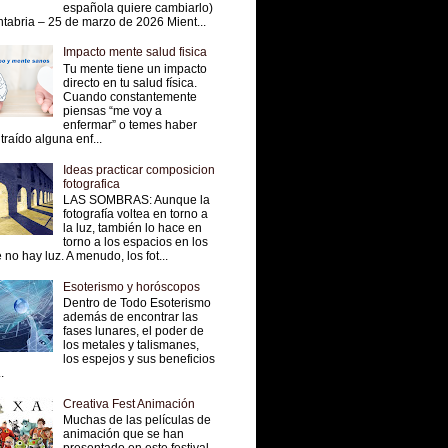
española quiere cambiarlo)
tabria – 25 de marzo de 2026 Mient...
Impacto mente salud fisica
Tu mente tiene un impacto
directo en tu salud física.
Cuando constantemente
piensas “me voy a
enfermar” o temes haber
traído alguna enf...
Ideas practicar composicion
fotografica
LAS SOMBRAS: Aunque la
fotografía voltea en torno a
la luz, también lo hace en
torno a los espacios en los
 no hay luz. A menudo, los fot...
Esoterismo y horóscopos
Dentro de Todo Esoterismo
además de encontrar las
fases lunares, el poder de
los metales y talismanes,
los espejos y sus beneficios
.
Creativa Fest Animación
Muchas de las películas de
animación que se han