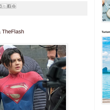
la TheFlash
Turis