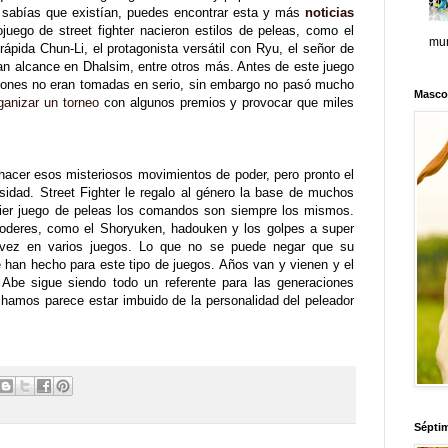
o sabías que existían, puedes encontrar esta y más
noticias
juego de street fighter nacieron estilos de peleas, como el
mun
ápida Chun-Li, el protagonista versátil con Ryu, el señor de
an alcance en Dhalsim, entre otros más. Antes de este juego
ciones no eran tomadas en serio, sin embargo no pasó mucho
Masco
ganizar un torneo
con algunos premios y provocar que miles
hacer esos misteriosos movimientos de poder, pero pronto el
sidad. Street Fighter le regalo al género la base de muchos
ier juego de peleas los comandos son siempre los mismos.
oderes, como el Shoryuken, hadouken y los golpes a super
a vez en varios juegos. Lo que no se puede negar que su
 han hecho para este tipo de juegos. Años van y vienen y el
Abe sigue siendo todo un referente para las generaciones
hamos parece estar imbuido de la personalidad del peleador
Sépti