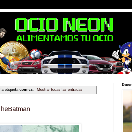
Depor
la etiqueta
comics
.
Mostrar todas las entradas
 TheBatman