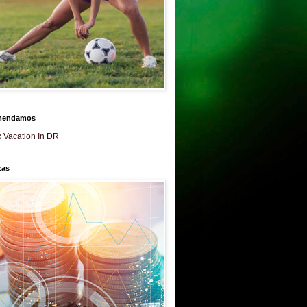
mendamos
 Vacation In DR
zas