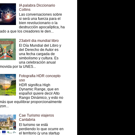
IA palabra Diccionario
Collins
Las conversaciones sobre
si será una fuerza para el
bien revolucionario o la
destrucción apocalíptica, ha
vado a que los creadores le den...
23abril dia mundial libro
El Día Mundial del Libro y
del Derecho de Autor es
una fecha cargada de
simbolismo y cultura. Es
una celebración anual
movida por la UNES...
Fotografia HDR concepto
uso
HDR significa High
Dynamic Range, que en
español quiere decir Alto
Rango Dinámico, y esto no
más que equilibrar proporcionalmente
 zon...
Cae Turismo viajeros
Cantabria
El turismo se está
perdiendo lo que ocurre en
el territorio (y una startup