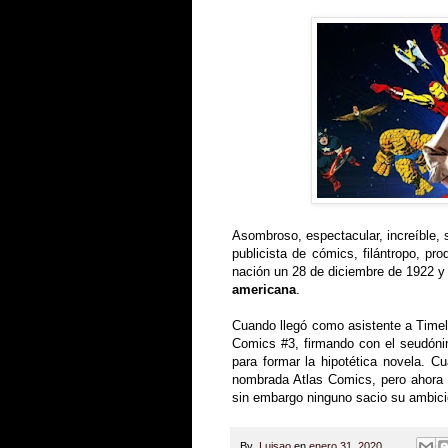
Asombroso, espectacular, increíble, s
publicista de cómics, filántropo, pr
nación un 28 de diciembre de 1922 y
americana
.
Cuando llegó como asistente a Time
Comics #3, firmando con el seudó
para formar la hipotética novela. Cu
nombrada Atlas Comics, pero ahora co
sin embargo ninguno sacio su ambici
By
Luisao
en
enero 31, 2020