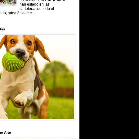
presentado en este festival
han estado en las
carteleras de todo el
do, además que e...
tas
mo Arte