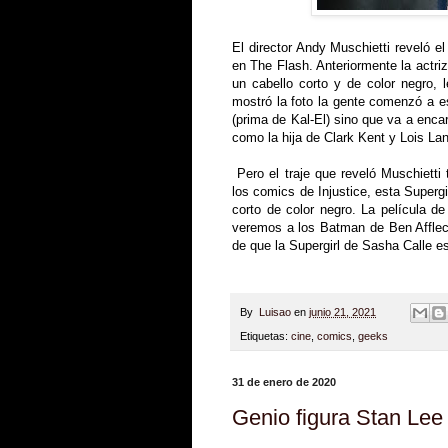
El director Andy Muschietti reveló el
en The Flash. Anteriormente la actri
un cabello corto y de color negro, l
mostró la foto la gente comenzó a es
(prima de Kal-El) sino que va a enca
como la hija de Clark Kent y Lois La
Pero el traje que reveló Muschietti
los comics de Injustice, esta Supergi
corto de color negro. La película de
veremos a los Batman de Ben Afflec
de que la Supergirl de Sasha Calle 
By
Luisao
en
junio 21, 2021
Etiquetas:
cine
,
comics
,
geeks
31 de enero de 2020
Genio figura Stan Lee