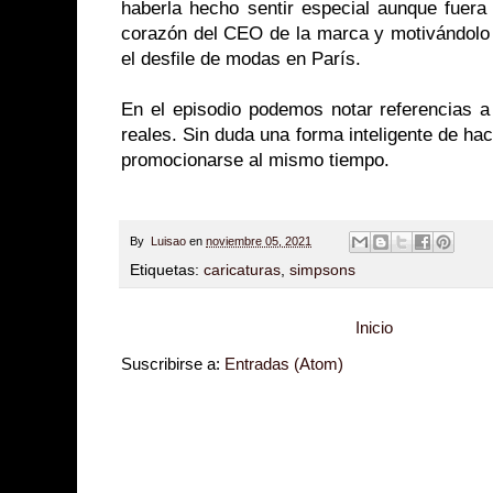
haberla hecho sentir especial aunque fuer
corazón del CEO de la marca y motivándolo a
el desfile de modas en París.
En el episodio podemos notar referencias a
reales. Sin duda una forma inteligente de ha
promocionarse al mismo tiempo.
By
Luisao
en
noviembre 05, 2021
Etiquetas:
caricaturas
,
simpsons
Inicio
Suscribirse a:
Entradas (Atom)
Zona Informativa
Be Saludable
LiNea de Salud
Informador Express
Club
Hobbies Masculinos
Tecnofilos News
Soy de venus
Fuerte y Saludable
T
Turismo
Fanaticos Futbol
Mascotafilia
Mundo Informativo
Turismo Mundia
Culturafilia
Amor Motor