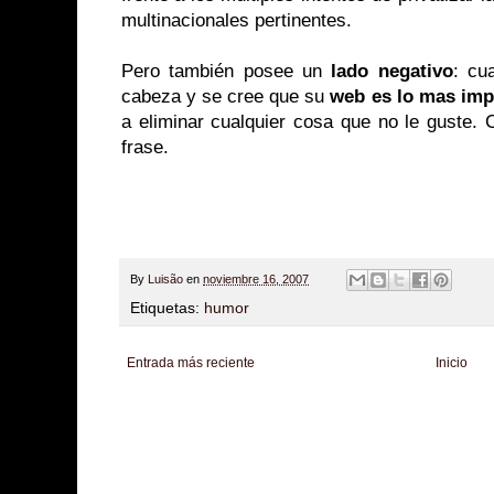
multinacionales pertinentes.
Pero también posee un
lado negativo
: cu
cabeza y se cree que su
web
es lo mas imp
a eliminar cualquier cosa que no le guste. 
frase.
By
Luisão
en
noviembre 16, 2007
Etiquetas:
humor
Entrada más reciente
Inicio
Zona Informativa
Be Saludable
LiNea de Salud
Informador Express
Club
Hobbies Masculinos
Tecnofilos News
Soy de venus
Fuerte y Saludable
T
Turismo
Fanaticos Futbol
Mascotafilia
Mundo Informativo
Turismo Mundia
Culturafilia
Amor Motor