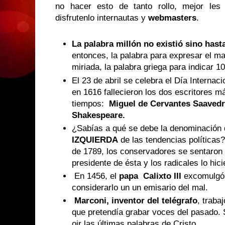
no hacer esto de tanto rollo, mejor les
disfrutenlo internautas y
webmasters
.
La palabra millón no existió sino hast
entonces, la palabra para expresar el m
miriada, la palabra griega para indicar 1
El 23 de abril se celebra el Día Internaci
en 1616 fallecieron los dos escritores m
tiempos:
Miguel de Cervantes Saavedr
Shakespeare.
¿Sabías a qué se debe la denominación
IZQUIERDA
de las tendencias políticas
de 1789, los conservadores se sentaron 
presidente de ésta y los radicales lo hici
En 1456, el
papa Calixto III
excomulgó 
considerarlo un un emisario del mal.
Marconi, inventor del telégrafo
, traba
que pretendía grabar voces del pasado. S
oir las últimas palabras de Cristo.