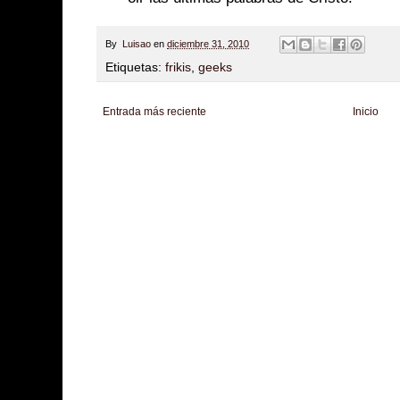
By
Luisao
en
diciembre 31, 2010
Etiquetas:
frikis
,
geeks
Entrada más reciente
Inicio
Zona Informativa
Be Saludable
LiNea de Salud
Informador Express
Club
Hobbies Masculinos
Tecnofilos News
Soy de venus
Fuerte y Saludable
T
Turismo
Fanaticos Futbol
Mascotafilia
Mundo Informativo
Turismo Mundia
Culturafilia
Amor Motor