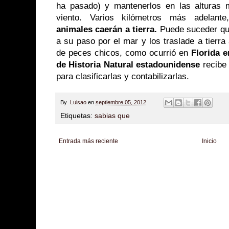
ha pasado) y mantenerlos en las alturas m
viento. Varios kilómetros más adelant
animales caerán a tierra.
Puede suceder qu
a su paso por el mar y los traslade a tierra
de peces chicos, como ocurrió en
Florida e
de Historia Natural estadounidense
recibe 
para clasificarlas y contabilizarlas.
By
Luisao
en
septiembre 05, 2012
Etiquetas:
sabias que
Entrada más reciente
Inicio
Zona Informativa
Be Saludable
LiNea de Salud
Informador Express
Club
Hobbies Masculinos
Tecnofilos News
Soy de venus
Fuerte y Saludable
T
Turismo
Fanaticos Futbol
Mascotafilia
Mundo Informativo
Turismo Mundia
Culturafilia
Amor Motor