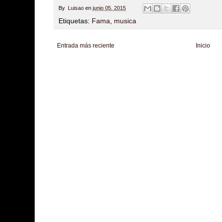
By
Luisao
en
junio 05, 2015
Etiquetas:
Fama
,
musica
Entrada más reciente
Inicio
Zona Informativa
Be Saludable
LiNea de Salud
Informador Express
Club
Hobbies Masculinos
Tecnofilos News
Soy de venus
Fuerte y Saludable
T
Turismo
Fanaticos Futbol
Mascotafilia
Mundo Informativo
Turismo Mundia
Culturafilia
Amor Motor