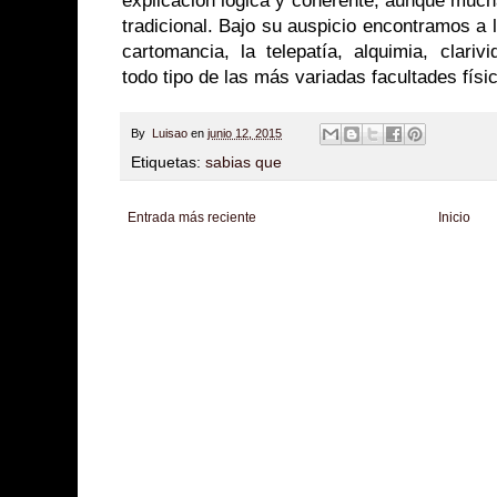
explicación lógica y coherente, aunque much
tradicional. Bajo su auspicio encontramos a l
cartomancia, la telepatía, alquimia, clariv
todo tipo de las más variadas facultades físi
By
Luisao
en
junio 12, 2015
Etiquetas:
sabias que
Entrada más reciente
Inicio
Zona Informativa
Be Saludable
LiNea de Salud
Informador Express
Club
Hobbies Masculinos
Tecnofilos News
Soy de venus
Fuerte y Saludable
T
Turismo
Fanaticos Futbol
Mascotafilia
Mundo Informativo
Turismo Mundia
Culturafilia
Amor Motor