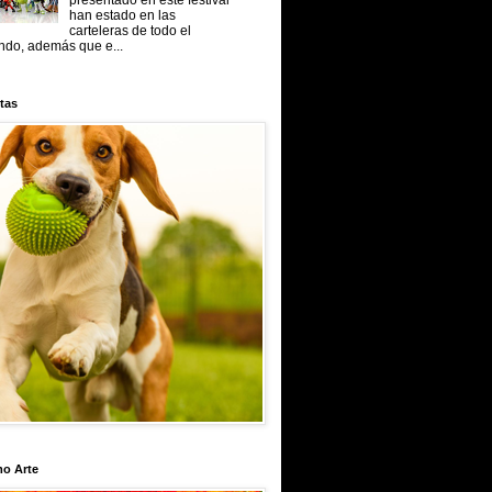
presentado en este festival
han estado en las
carteleras de todo el
do, además que e...
tas
mo Arte