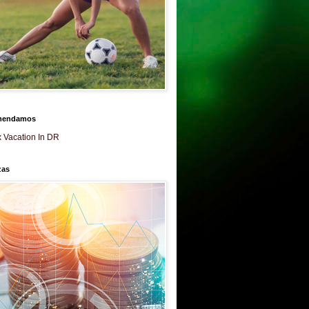
mendamos
 Vacation In DR
zas