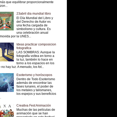
más que equilibrar proporcionalmente
 zon...
23abril dia mundial libro
El Día Mundial del Libro y
del Derecho de Autor es
una fecha cargada de
simbolismo y cultura. Es
una celebración anual
movida por la UNES...
Ideas practicar composicion
fotografica
LAS SOMBRAS: Aunque la
fotografía voltea en torno a
la luz, también lo hace en
torno a los espacios en los
 no hay luz. A menudo, los fot...
Esoterismo y horóscopos
Dentro de Todo Esoterismo
además de encontrar las
fases lunares, el poder de
los metales y talismanes,
los espejos y sus beneficios
.
Creativa Fest Animación
Muchas de las películas de
animación que se han