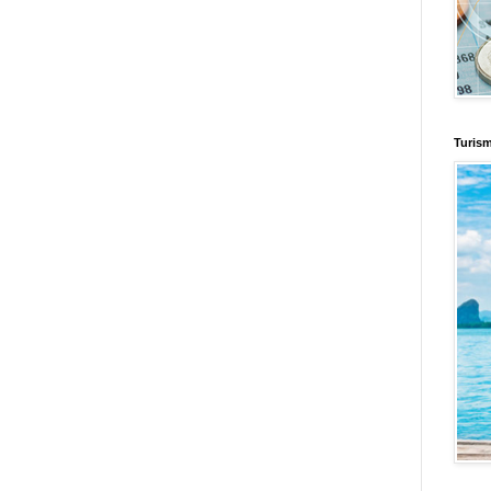
d
Informador Express
Club Informativo
Fondo de Cultura
Zona Geeks
enus
Fuerte y Saludable
Total Trucos
Cine Hostal
Mundo Gadgets
Autos &
nformativo
Turismo Mundial
Se Saludable
Visita Mexico
El Corazon Verde
Turis