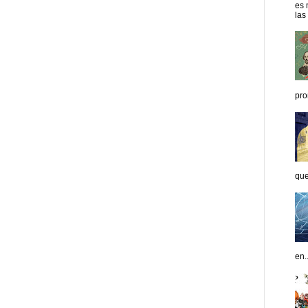
es 
las
pro
que
en..