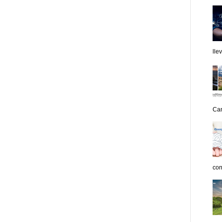
lle
Can
con