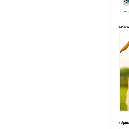
mun
Masco
Sépti