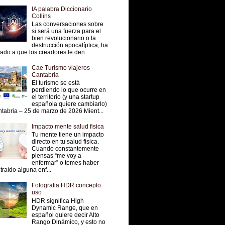
IA palabra Diccionario
Collins
Las conversaciones sobre
si será una fuerza para el
bien revolucionario o la
destrucción apocalíptica, ha
vado a que los creadores le den...
Cae Turismo viajeros
Cantabria
El turismo se está
perdiendo lo que ocurre en
el territorio (y una startup
española quiere cambiarlo)
tabria – 25 de marzo de 2026 Mient...
Impacto mente salud fisica
Tu mente tiene un impacto
directo en tu salud física.
Cuando constantemente
piensas “me voy a
enfermar” o temes haber
traído alguna enf...
Fotografia HDR concepto
uso
HDR significa High
Dynamic Range, que en
español quiere decir Alto
Rango Dinámico, y esto no