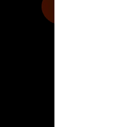
Zona Informativa
Be Saludable
LiNea de Salu
Hobbies Masculinos
Tecnofilos News
Soy de v
Turismo
Fanaticos Futbol
Mascotafilia
Mundo I
Culturafilia
Amor Motor