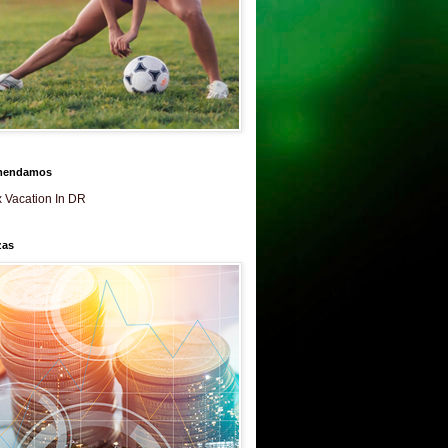
mendamos
 Vacation In DR
zas