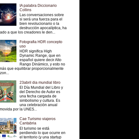
IA palabra Diccionario
Collins
Las conversaciones sobre
si será una fuerza para el
bien revolucionario o la
destrucción apocalíptica, ha
vado a que los creadores le den...
Fotografia HDR concepto
uso
HDR significa High
Dynamic Range, que en
español quiere decir Alto
Rango Dinámico, y esto no
más que equilibrar proporcionalmente
 zon...
23abril dia mundial libro
El Día Mundial del Libro y
del Derecho de Autor es
una fecha cargada de
simbolismo y cultura. Es
una celebración anual
movida por la UNES...
Cae Turismo viajeros
Cantabria
El turismo se está
perdiendo lo que ocurre en
el territorio (y una startup