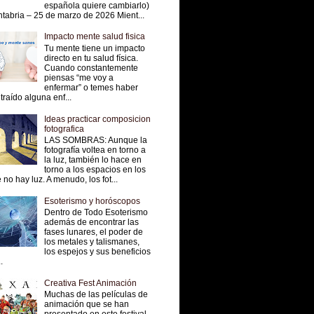
española quiere cambiarlo)
tabria – 25 de marzo de 2026 Mient...
Impacto mente salud fisica
Tu mente tiene un impacto
directo en tu salud física.
Cuando constantemente
piensas “me voy a
enfermar” o temes haber
traído alguna enf...
Ideas practicar composicion
fotografica
LAS SOMBRAS: Aunque la
fotografía voltea en torno a
la luz, también lo hace en
torno a los espacios en los
 no hay luz. A menudo, los fot...
Esoterismo y horóscopos
Dentro de Todo Esoterismo
además de encontrar las
fases lunares, el poder de
los metales y talismanes,
los espejos y sus beneficios
.
Creativa Fest Animación
Muchas de las películas de
animación que se han