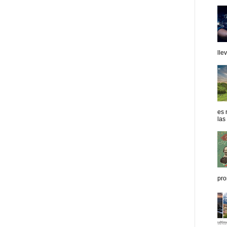
lle
es 
las
pro