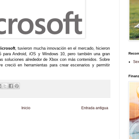
icrosoft
, tuvieron mucha innovación en el mercado, hicieron
65 para Android, iOS y Windows 10, pero también una gran
Reco
vas soluciones alrededor de Xbox con más contenidos. Sobre
Sex
 creció en herramientas para crear escenarios y permitir
Finan
Inicio
Entrada antigua
d
Informador Express
Club Informativo
Fondo de Cultura
Zona Geeks
enus
Fuerte y Saludable
Total Trucos
Cine Hostal
Mundo Gadgets
Autos &
nformativo
Turismo Mundial
Se Saludable
Visita Mexico
El Corazon Verde