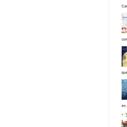
Can
con
que
en..