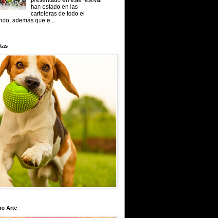
presentado en este festival
han estado en las
carteleras de todo el
do, además que e...
tas
mo Arte