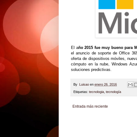
El a
ño 2015 fue muy bueno para M
el anuncio de soporte de Office 3
oferta de dispositivos móviles, nue
cómputo en la nube, Windows Azure
soluciones predictivas.
By
Luisao
en
enero 26, 2016
Etiquetas:
tecnologia
,
tecnología
Entrada más reciente
Zona Informativa
Be Saludable
LiNea de Salu
Hobbies Masculinos
Tecnofilos News
Soy de v
Turismo
Fanaticos Futbol
Mascotafilia
Mundo I
Culturafilia
Amor Motor