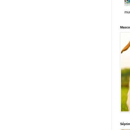
mun
Masco
Sépti