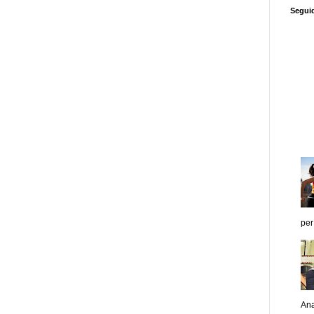
Segui
per
Ana