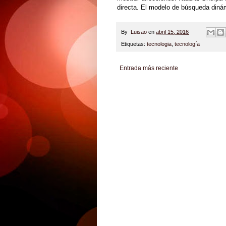
directa. El modelo de búsqueda dinám
By
Luisao
en
abril 15, 2016
Etiquetas:
tecnologia
,
tecnología
Entrada más reciente
Zona Informativa
Be Saludable
LiNea de Salu
Hobbies Masculinos
Tecnofilos News
Soy de v
Turismo
Fanaticos Futbol
Mascotafilia
Mundo I
Culturafilia
Amor Motor