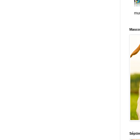
mun
Masco
Sépti