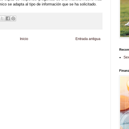
ico se adapta al tipo de información que se ha solicitado.
Inicio
Entrada antigua
Reco
d
Informador Express
Club Informativo
Fondo de Cultura
Zona Geeks
Sex
enus
Fuerte y Saludable
Total Trucos
Cine Hostal
Mundo Gadgets
Autos &
nformativo
Turismo Mundial
Se Saludable
Visita Mexico
El Corazon Verde
Finan