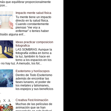
más que equilibrar proporcionalmente
 zon...
Impacto mente salud fisica
Tu mente tiene un impacto
directo en tu salud física.
Cuando constantemente
piensas “me voy a
enfermar” o temes haber
traído alguna enf...
Ideas practicar composicion
fotografica
LAS SOMBRAS: Aunque la
fotografía voltea en torno a
la luz, también lo hace en
torno a los espacios en los
 no hay luz. A menudo, los fot...
Esoterismo y horóscopos
Dentro de Todo Esoterismo
además de encontrar las
fases lunares, el poder de
los metales y talismanes,
los espejos y sus beneficios
.
Creativa Fest Animación
Muchas de las películas de
animación que se han