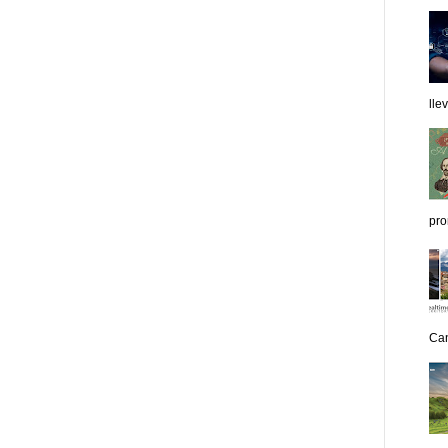
lle
pro
Can