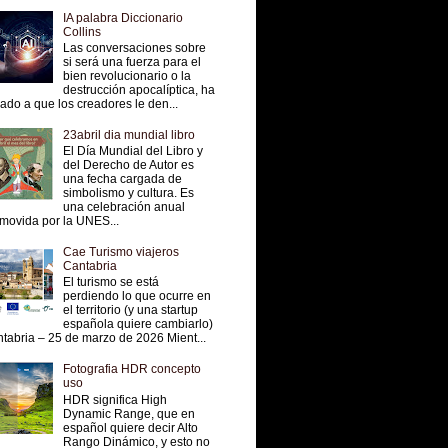
IA palabra Diccionario
Collins
Las conversaciones sobre
si será una fuerza para el
bien revolucionario o la
destrucción apocalíptica, ha
vado a que los creadores le den...
23abril dia mundial libro
El Día Mundial del Libro y
del Derecho de Autor es
una fecha cargada de
simbolismo y cultura. Es
una celebración anual
movida por la UNES...
Cae Turismo viajeros
Cantabria
El turismo se está
perdiendo lo que ocurre en
el territorio (y una startup
española quiere cambiarlo)
tabria – 25 de marzo de 2026 Mient...
Fotografia HDR concepto
uso
HDR significa High
Dynamic Range, que en
español quiere decir Alto
Rango Dinámico, y esto no