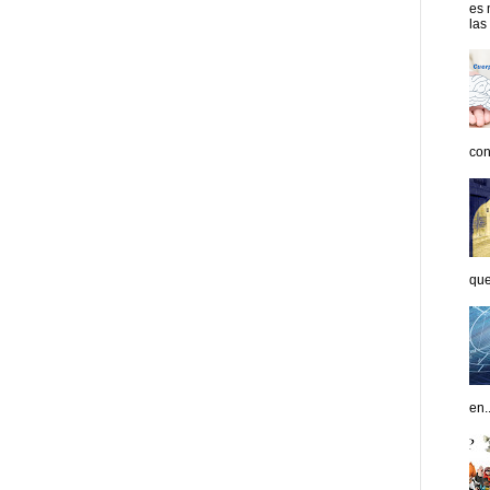
es 
las
con
que
en..