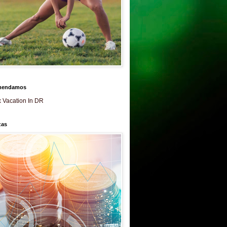
mendamos
 Vacation In DR
zas