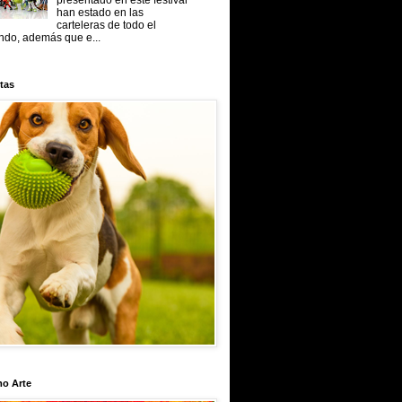
presentado en este festival
han estado en las
carteleras de todo el
do, además que e...
tas
mo Arte