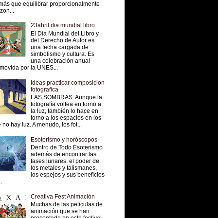
más que equilibrar proporcionalmente
 zon...
23abril dia mundial libro
El Día Mundial del Libro y
del Derecho de Autor es
una fecha cargada de
simbolismo y cultura. Es
una celebración anual
movida por la UNES...
Ideas practicar composicion
fotografica
LAS SOMBRAS: Aunque la
fotografía voltea en torno a
la luz, también lo hace en
torno a los espacios en los
 no hay luz. A menudo, los fot...
Esoterismo y horóscopos
Dentro de Todo Esoterismo
además de encontrar las
fases lunares, el poder de
los metales y talismanes,
los espejos y sus beneficios
.
Creativa Fest Animación
Muchas de las películas de
animación que se han