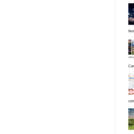
lle
Can
con