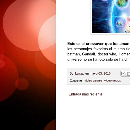
Este es el crossover que los aman
los personajes favoritos al mismo t
batman, Gandalf, doctor who, Home
universo no se ha roto solo se ha d
By
Luisao
en
mayo 03, 2016
Etiquetas:
video games
,
videojuegos
Entrada más reciente
Zona Informativa
Be Saludable
LiNea de Salu
Hobbies Masculinos
Tecnofilos News
Soy de v
Turismo
Fanaticos Futbol
Mascotafilia
Mundo I
Culturafilia
Amor Motor