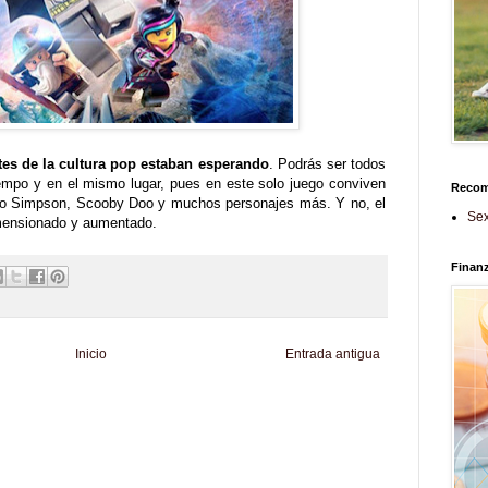
tes de la cultura pop estaban esperando
. Podrás ser todos
iempo y en el mismo lugar, pues en este solo juego conviven
Reco
ro Simpson, Scooby Doo y muchos personajes más. Y no, el
Sex
imensionado y aumentado.
Finan
Inicio
Entrada antigua
d
Informador Express
Club Informativo
Fondo de Cultura
Zona Geeks
enus
Fuerte y Saludable
Total Trucos
Cine Hostal
Mundo Gadgets
Autos &
nformativo
Turismo Mundial
Se Saludable
Visita Mexico
El Corazon Verde