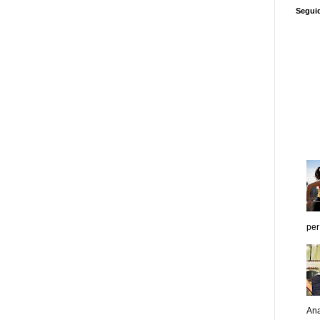
Segui
per
Ana