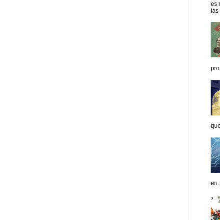
es 
las
pro
que
en..