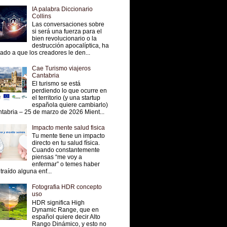
IA palabra Diccionario
Collins
Las conversaciones sobre
si será una fuerza para el
bien revolucionario o la
destrucción apocalíptica, ha
vado a que los creadores le den...
Cae Turismo viajeros
Cantabria
El turismo se está
perdiendo lo que ocurre en
el territorio (y una startup
española quiere cambiarlo)
tabria – 25 de marzo de 2026 Mient...
Impacto mente salud fisica
Tu mente tiene un impacto
directo en tu salud física.
Cuando constantemente
piensas “me voy a
enfermar” o temes haber
traído alguna enf...
Fotografia HDR concepto
uso
HDR significa High
Dynamic Range, que en
español quiere decir Alto
Rango Dinámico, y esto no