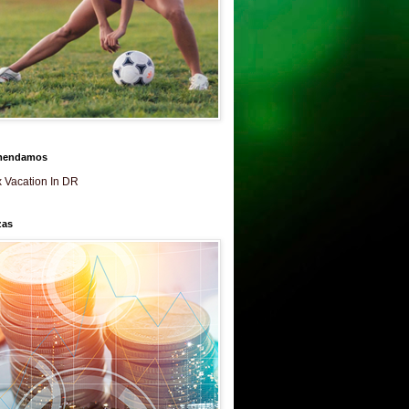
mendamos
 Vacation In DR
zas