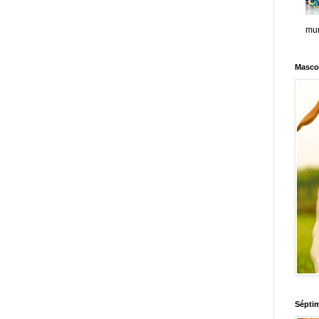
mun
Masco
Sépti