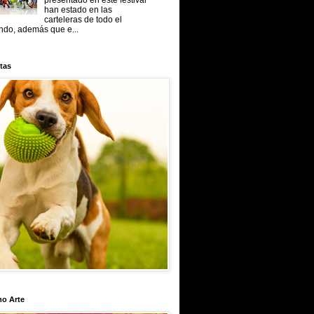
presentado en este festival
han estado en las
carteleras de todo el
do, además que e...
tas
mo Arte