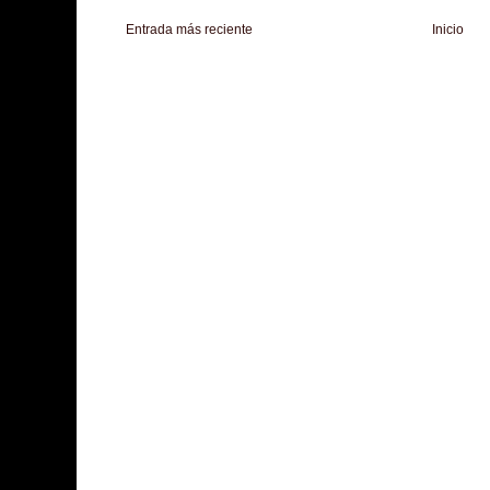
Entrada más reciente
Inicio
Zona Informativa
Be Saludable
LiNea de Salud
Informador Express
Club
Hobbies Masculinos
Tecnofilos News
Soy de venus
Fuerte y Saludable
T
Turismo
Fanaticos Futbol
Mascotafilia
Mundo Informativo
Turismo Mundia
Culturafilia
Amor Motor