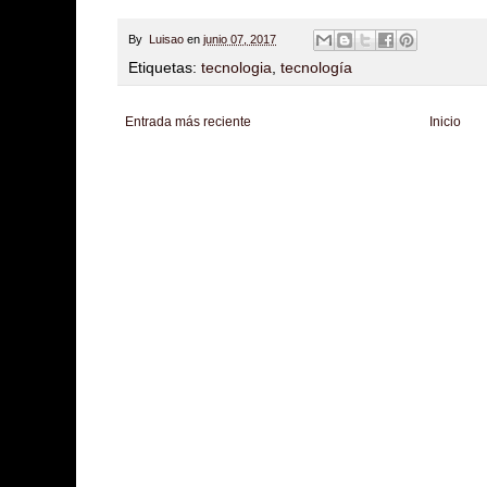
By
Luisao
en
junio 07, 2017
Etiquetas:
tecnologia
,
tecnología
Entrada más reciente
Inicio
Zona Informativa
Be Saludable
LiNea de Salud
Informador Express
Club
Hobbies Masculinos
Tecnofilos News
Soy de venus
Fuerte y Saludable
T
Turismo
Fanaticos Futbol
Mascotafilia
Mundo Informativo
Turismo Mundia
Culturafilia
Amor Motor