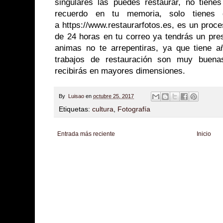
singulares las puedes restaurar, no tiene
recuerdo en tu memoria, solo tienes 
a https://www.restaurarfotos.es, es un proc
de 24 horas en tu correo ya tendrás un pres
animas no te arrepentiras, ya que tiene 
trabajos de restauración son muy buen
recibirás en mayores dimensiones.
By
Luisao
en
octubre 25, 2017
Etiquetas:
cultura
,
Fotografía
Entrada más reciente
Inicio
Zona Informativa
Be Saludable
LiNea de Salud
Informador Express
Club
Hobbies Masculinos
Tecnofilos News
Soy de venus
Fuerte y Saludable
T
Turismo
Fanaticos Futbol
Mascotafilia
Mundo Informativo
Turismo Mundia
Culturafilia
Amor Motor