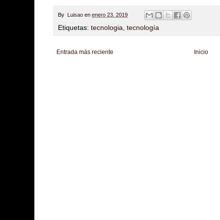
By
Luisao
en
enero 23, 2019
Etiquetas:
tecnologia
,
tecnología
Entrada más reciente
Inicio
Zona Informativa
Be Saludable
LiNea de Salud
Informador Express
Club
Hobbies Masculinos
Tecnofilos News
Soy de venus
Fuerte y Saludable
T
Turismo
Fanaticos Futbol
Mascotafilia
Mundo Informativo
Turismo Mundia
Culturafilia
Amor Motor