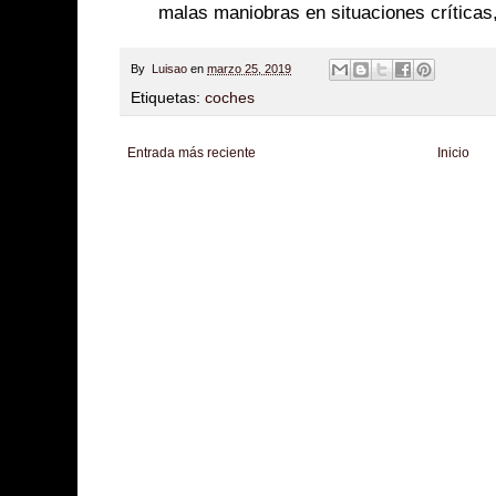
malas maniobras en situaciones críticas
By
Luisao
en
marzo 25, 2019
Etiquetas:
coches
Entrada más reciente
Inicio
Zona Informativa
Be Saludable
LiNea de Salud
Informador Express
Club
Hobbies Masculinos
Tecnofilos News
Soy de venus
Fuerte y Saludable
T
Turismo
Fanaticos Futbol
Mascotafilia
Mundo Informativo
Turismo Mundia
Culturafilia
Amor Motor