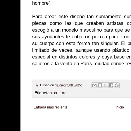
hombre”.
Para crear este diseño tan sumamente sur
piezas como las que creaban artistas c
escogió a un modelo masculino para que se 
sus ayudantes le cubieron poco a poco con 
su cuerpo con esta forma tan singular. El 
limitado de veces, aunque usando plástico
especial en distintos colores y cuya base 
salieron a la venta en París, ciudad donde re
By
Luisao
en
diciembre 08, 2022
Etiquetas:
cultura
Entrada más reciente
Inicio
Zona Informativa
Be Saludable
LiNea de Salud
Informador Express
Club
Hobbies Masculinos
Tecnofilos News
Soy de venus
Fuerte y Saludable
T
Turismo
Fanaticos Futbol
Mascotafilia
Mundo Informativo
Turismo Mundia