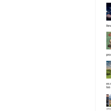
lle
pro
es 
las