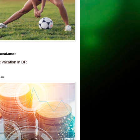
mendamos
 Vacation In DR
zas