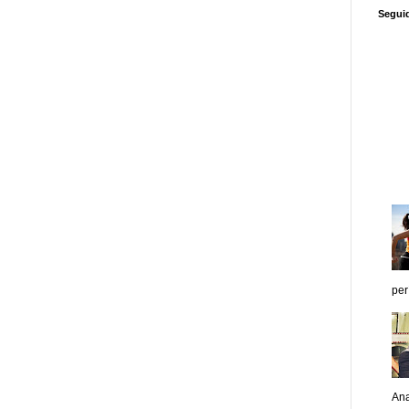
Segui
per
Ana