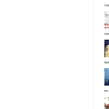
Can
con
que
en..