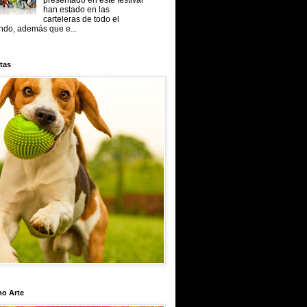
presentado en este festival
han estado en las
carteleras de todo el
do, además que e...
tas
mo Arte