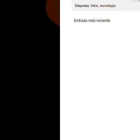
Etiquetas:
frikis
,
tecnología
Entrada más reciente
Zona Informativa
Be Saludable
LiNea de Salu
Hobbies Masculinos
Tecnofilos News
Soy de v
Turismo
Fanaticos Futbol
Mascotafilia
Mundo I
Culturafilia
Amor Motor