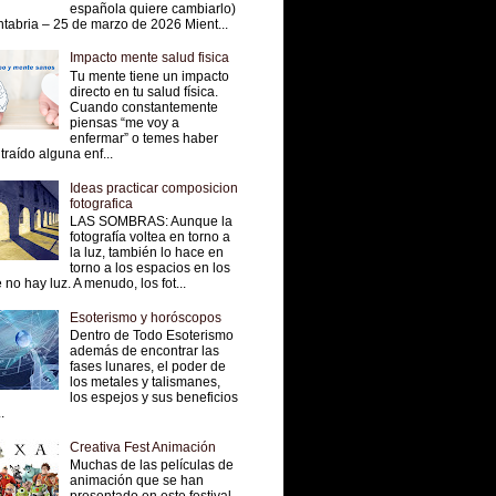
española quiere cambiarlo)
tabria – 25 de marzo de 2026 Mient...
Impacto mente salud fisica
Tu mente tiene un impacto
directo en tu salud física.
Cuando constantemente
piensas “me voy a
enfermar” o temes haber
traído alguna enf...
Ideas practicar composicion
fotografica
LAS SOMBRAS: Aunque la
fotografía voltea en torno a
la luz, también lo hace en
torno a los espacios en los
 no hay luz. A menudo, los fot...
Esoterismo y horóscopos
Dentro de Todo Esoterismo
además de encontrar las
fases lunares, el poder de
los metales y talismanes,
los espejos y sus beneficios
.
Creativa Fest Animación
Muchas de las películas de
animación que se han