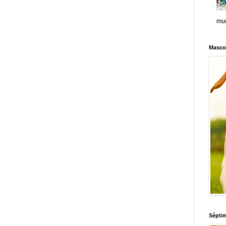
mun
Masco
Sépti