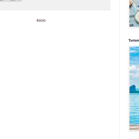
Inicio
d
Informador Express
Club Informativo
Fondo de Cultura
Zona Geeks
enus
Fuerte y Saludable
Total Trucos
Cine Hostal
Mundo Gadgets
Autos &
Turis
nformativo
Turismo Mundial
Se Saludable
Visita Mexico
El Corazon Verde