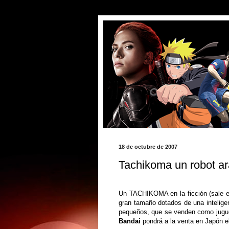
18 de octubre de 2007
Tachikoma un robot a
Un TACHIKOMA en la ficción (sale en
gran tamaño dotados de una inteligen
pequeños, que se venden como jugue
Bandai
pondrá a la venta en Japón e