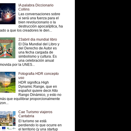
IA palabra Diccionario
Collins
Las conversaciones sobre
si será una fuerza para el
bien revolucionario o la
destrucción apocalíptica, ha
vado a que los creadores le den...
23abril dia mundial libro
El Día Mundial del Libro y
del Derecho de Autor es
una fecha cargada de
simbolismo y cultura. Es
una celebración anual
movida por la UNES...
Fotografia HDR concepto
uso
HDR significa High
Dynamic Range, que en
español quiere decir Alto
Rango Dinámico, y esto no
más que equilibrar proporcionalmente
 zon...
Cae Turismo viajeros
Cantabria
El turismo se está
perdiendo lo que ocurre en
el territorio (y una startup