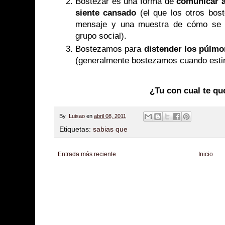
Bostezar es una forma de
comunicar a
siente cansado
(el que los otros bos
mensaje y una muestra de cómo se r
grupo social).
Bostezamos para
distender los púlm
(generalmente bostezamos cuando esti
¿Tu con cual te q
By
Luisao
en
abril 08, 2011
Etiquetas:
sabias que
Entrada más reciente
Inicio
Zona Informativa
Be Saludable
LiNea de Salud
Informador Express
Club
Hobbies Masculinos
Tecnofilos News
Soy de venus
Fuerte y Saludable
T
Turismo
Fanaticos Futbol
Mascotafilia
Mundo Informativo
Turismo Mundia
Culturafilia
Amor Motor