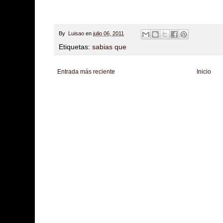
By
Luisao
en
julio 06, 2011
Etiquetas:
sabias que
Entrada más reciente
Inicio
Zona Informativa
Be Saludable
LiNea de Salud
Informador Express
Club
Hobbies Masculinos
Tecnofilos News
Soy de venus
Fuerte y Saludable
T
Turismo
Fanaticos Futbol
Mascotafilia
Mundo Informativo
Turismo Mundia
Culturafilia
Amor Motor