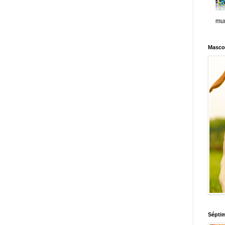
mun
Masco
Sépti