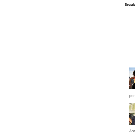
Segui
per
Ana