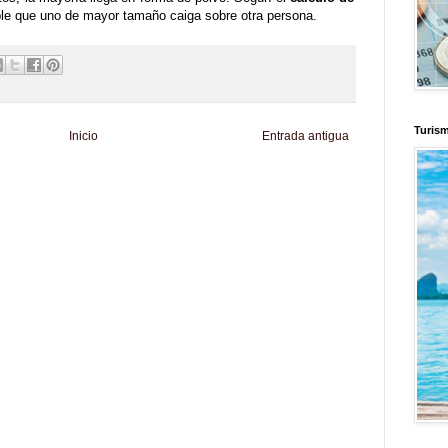
ible que uno de mayor tamaño caiga sobre otra persona.
Turis
Inicio
Entrada antigua
d
Informador Express
Club Informativo
Fondo de Cultura
Zona Geeks
enus
Fuerte y Saludable
Total Trucos
Cine Hostal
Mundo Gadgets
Autos &
nformativo
Turismo Mundial
Se Saludable
Visita Mexico
El Corazon Verde