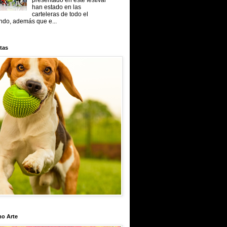
presentado en este festival
han estado en las
carteleras de todo el
do, además que e...
tas
mo Arte