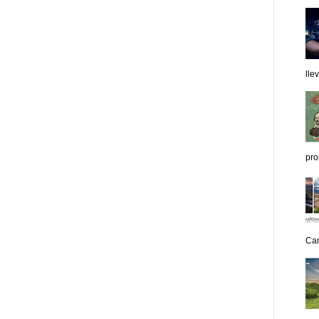
lle
pro
Can