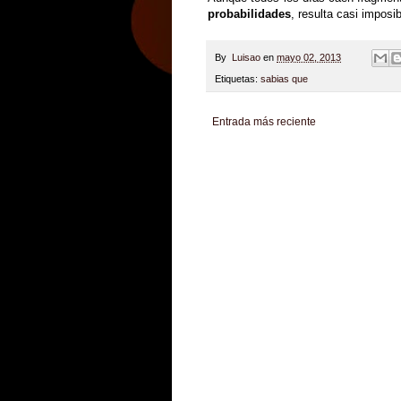
probabilidades
, resulta casi impos
By
Luisao
en
mayo 02, 2013
Etiquetas:
sabias que
Entrada más reciente
Zona Informativa
Be Saludable
LiNea de Salu
Hobbies Masculinos
Tecnofilos News
Soy de v
Turismo
Fanaticos Futbol
Mascotafilia
Mundo I
Culturafilia
Amor Motor