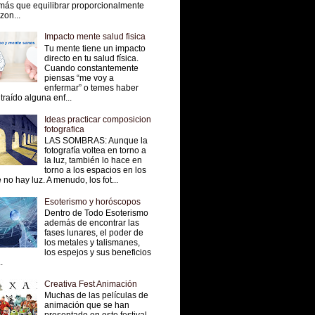
más que equilibrar proporcionalmente
 zon...
Impacto mente salud fisica
Tu mente tiene un impacto
directo en tu salud física.
Cuando constantemente
piensas “me voy a
enfermar” o temes haber
traído alguna enf...
Ideas practicar composicion
fotografica
LAS SOMBRAS: Aunque la
fotografía voltea en torno a
la luz, también lo hace en
torno a los espacios en los
 no hay luz. A menudo, los fot...
Esoterismo y horóscopos
Dentro de Todo Esoterismo
además de encontrar las
fases lunares, el poder de
los metales y talismanes,
los espejos y sus beneficios
.
Creativa Fest Animación
Muchas de las películas de
animación que se han