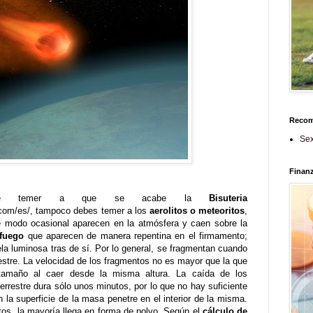
Reco
Sex
Finan
de temer a que se acabe la
Bisuteria
.com/es/, tampoco debes temer a los
aerolitos o meteoritos
,
 modo ocasional aparecen en la atmósfera y caen sobre la
 fuego
que aparecen de manera repentina en el firmamento;
ela luminosa tras de sí. Por lo general, se fragmentan cuando
restre. La velocidad de los fragmentos no es mayor que la que
tamaño al caer desde la misma altura. La caída de los
errestre dura sólo unos minutos, por lo que no hay suficiente
 la superficie de la masa penetre en el interior de la misma.
os, la mayoría llega en forma de polvo. Según el
cálculo de