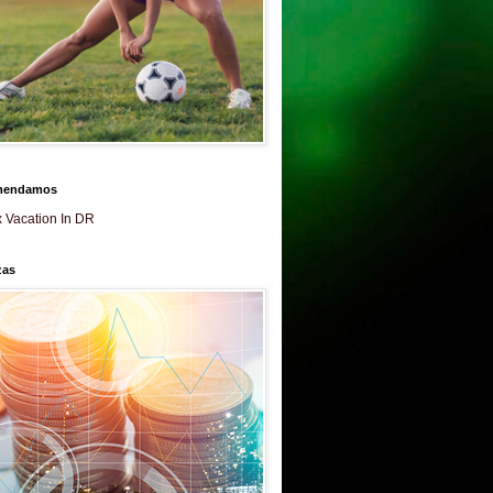
mendamos
 Vacation In DR
zas