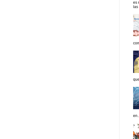
es 
las
con
que
en..