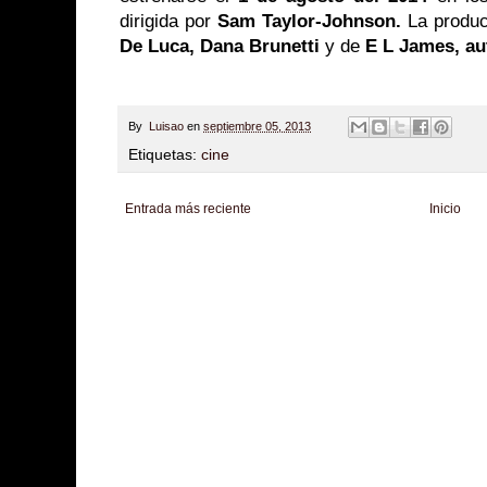
dirigida por
Sam Taylor-Johnson.
La produc
De Luca, Dana Brunetti
y de
E L James, aut
By
Luisao
en
septiembre 05, 2013
Etiquetas:
cine
Entrada más reciente
Inicio
Zona Informativa
Be Saludable
LiNea de Salud
Informador Express
Club
Hobbies Masculinos
Tecnofilos News
Soy de venus
Fuerte y Saludable
T
Turismo
Fanaticos Futbol
Mascotafilia
Mundo Informativo
Turismo Mundia
Culturafilia
Amor Motor