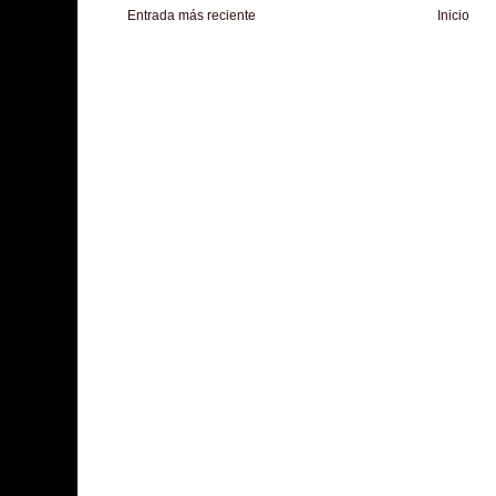
Entrada más reciente
Inicio
Zona Informativa
Be Saludable
LiNea de Salud
Informador Express
Club
Hobbies Masculinos
Tecnofilos News
Soy de venus
Fuerte y Saludable
T
Turismo
Fanaticos Futbol
Mascotafilia
Mundo Informativo
Turismo Mundia
Culturafilia
Amor Motor