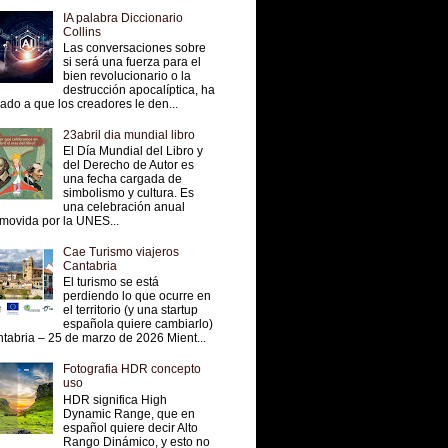
IA palabra Diccionario
Collins
Las conversaciones sobre
si será una fuerza para el
bien revolucionario o la
destrucción apocalíptica, ha
vado a que los creadores le den...
23abril dia mundial libro
El Día Mundial del Libro y
del Derecho de Autor es
una fecha cargada de
simbolismo y cultura. Es
una celebración anual
movida por la UNES...
Cae Turismo viajeros
Cantabria
El turismo se está
perdiendo lo que ocurre en
el territorio (y una startup
española quiere cambiarlo)
tabria – 25 de marzo de 2026 Mient...
Fotografia HDR concepto
uso
HDR significa High
Dynamic Range, que en
español quiere decir Alto
Rango Dinámico, y esto no