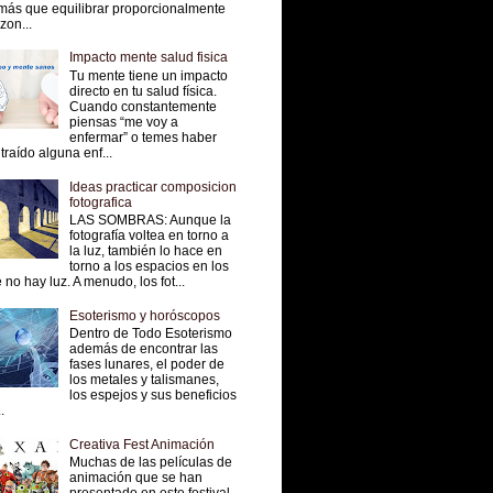
más que equilibrar proporcionalmente
 zon...
Impacto mente salud fisica
Tu mente tiene un impacto
directo en tu salud física.
Cuando constantemente
piensas “me voy a
enfermar” o temes haber
traído alguna enf...
Ideas practicar composicion
fotografica
LAS SOMBRAS: Aunque la
fotografía voltea en torno a
la luz, también lo hace en
torno a los espacios en los
 no hay luz. A menudo, los fot...
Esoterismo y horóscopos
Dentro de Todo Esoterismo
además de encontrar las
fases lunares, el poder de
los metales y talismanes,
los espejos y sus beneficios
.
Creativa Fest Animación
Muchas de las películas de
animación que se han