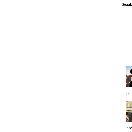
Segui
d
Informador Express
Club Informativo
Fondo de Cultura
Zona Geeks
enus
Fuerte y Saludable
Total Trucos
Cine Hostal
Mundo Gadgets
Autos &
nformativo
Turismo Mundial
Se Saludable
Visita Mexico
El Corazon Verde
per
Ana