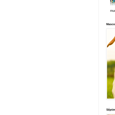
mun
Masco
Sépti