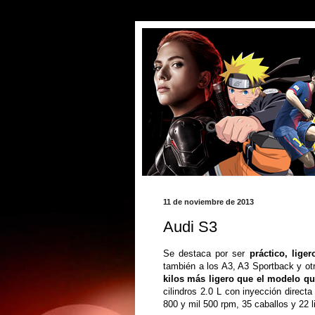
11 de noviembre de 2013
Audi S3
Se destaca por ser
práctico, liger
también a los A3, A3 Sportback y o
kilos más ligero que el modelo q
cilindros 2.0 L con inyección directa
800 y mil 500 rpm, 35 caballos y 22 l