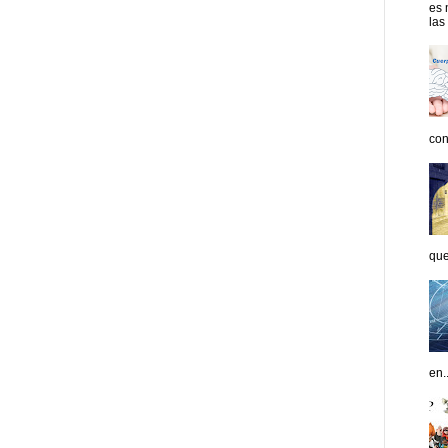
es 
las
con
que
en..