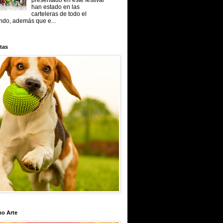
presentado en este festival
han estado en las
carteleras de todo el
do, además que e...
tas
mo Arte