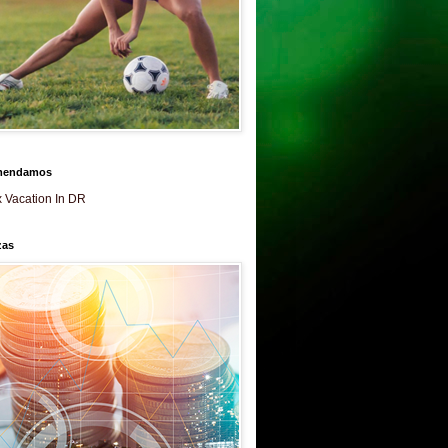
mendamos
 Vacation In DR
zas