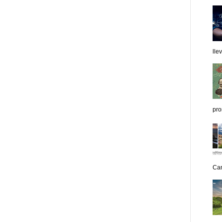
lle
pro
Can