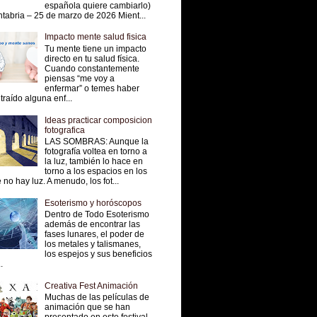
española quiere cambiarlo)
tabria – 25 de marzo de 2026 Mient...
Impacto mente salud fisica
Tu mente tiene un impacto
directo en tu salud física.
Cuando constantemente
piensas “me voy a
enfermar” o temes haber
traído alguna enf...
Ideas practicar composicion
fotografica
LAS SOMBRAS: Aunque la
fotografía voltea en torno a
la luz, también lo hace en
torno a los espacios en los
 no hay luz. A menudo, los fot...
Esoterismo y horóscopos
Dentro de Todo Esoterismo
además de encontrar las
fases lunares, el poder de
los metales y talismanes,
los espejos y sus beneficios
.
Creativa Fest Animación
Muchas de las películas de
animación que se han