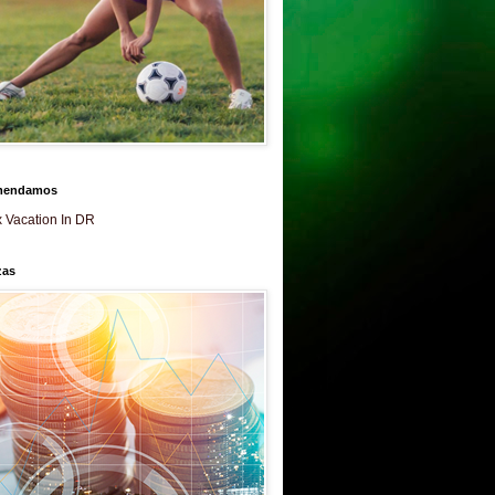
mendamos
 Vacation In DR
zas