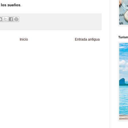
e los sueños
.
Turis
Inicio
Entrada antigua
d
Informador Express
Club Informativo
Fondo de Cultura
Zona Geeks
enus
Fuerte y Saludable
Total Trucos
Cine Hostal
Mundo Gadgets
Autos &
nformativo
Turismo Mundial
Se Saludable
Visita Mexico
El Corazon Verde