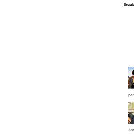
Segui
per
Ana