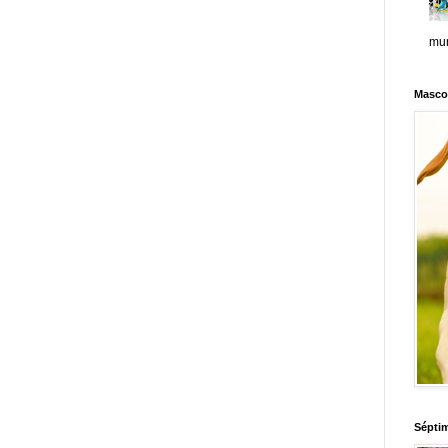
mun
Masco
Sépti