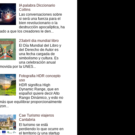
IA palabra Diccionario
Collins
Las conversaciones sobre
si será una fuerza para el
bien revolucionario o la
destrucción apocalíptica, ha
vado a que los creadores le den...
23abril dia mundial libro
El Día Mundial del Libro y
del Derecho de Autor es
una fecha cargada de
simbolismo y cultura. Es
una celebración anual
movida por la UNES...
Fotografia HDR concepto
uso
HDR significa High
Dynamic Range, que en
español quiere decir Alto
Rango Dinámico, y esto no
más que equilibrar proporcionalmente
 zon...
Cae Turismo viajeros
Cantabria
El turismo se está
perdiendo lo que ocurre en
el territorio (y una startup