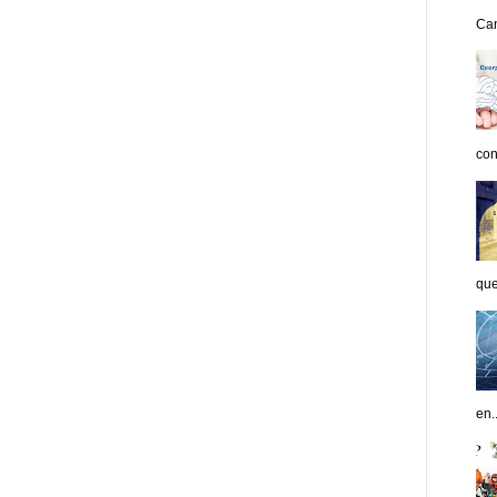
Can
con
que
en..