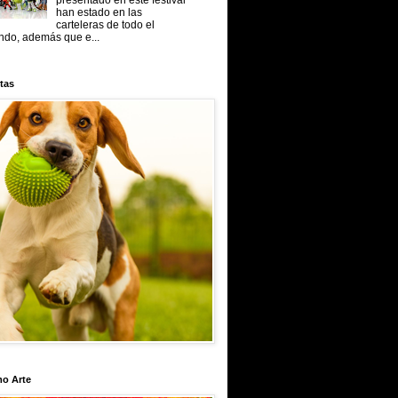
presentado en este festival
han estado en las
carteleras de todo el
do, además que e...
tas
mo Arte