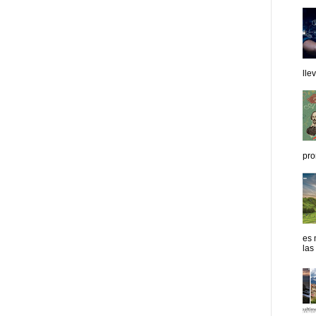
lle
pro
es 
las