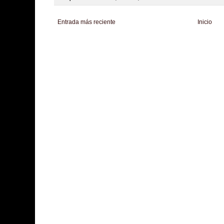
Entrada más reciente
Inicio
Zona Informativa
Be Saludable
LiNea de Salud
Informador Express
Club
Hobbies Masculinos
Tecnofilos News
Soy de venus
Fuerte y Saludable
T
Turismo
Fanaticos Futbol
Mascotafilia
Mundo Informativo
Turismo Mundia
Culturafilia
Amor Motor