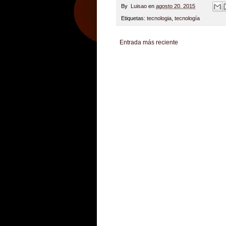
By
Luisao
en
agosto 20, 2015
Etiquetas:
tecnologia
,
tecnología
Entrada más reciente
Zona Informativa
Be Saludable
LiNea de Salu
Hobbies Masculinos
Tecnofilos News
Soy de v
Turismo
Fanaticos Futbol
Mascotafilia
Mundo I
Culturafilia
Amor Motor