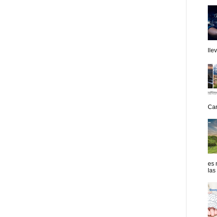
lle
Can
es 
las