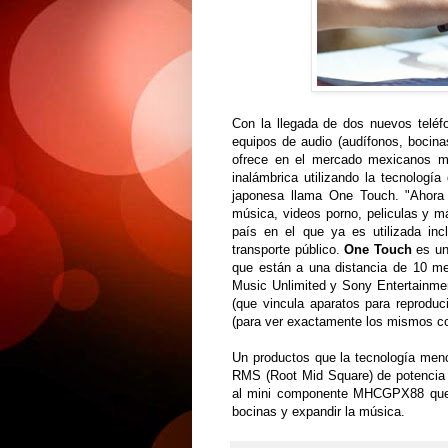
Con la llegada de dos nuevos teléf
equipos de audio (audífonos, bocina
ofrece en el mercado mexicanos m
inalámbrica utilizando la tecnolog
japonesa llama One Touch. "Ahora
música, videos porno, peliculas y m
país en el que ya es utilizada in
transporte público.
One Touch
es un 
que están a una distancia de 10 met
Music Unlimited y Sony Entertainmen
(que vincula aparatos para reproduci
(para ver exactamente los mismos con
Un productos que la tecnología men
RMS (Root Mid Square) de potencia 
al mini componente MHCGPX88 que br
bocinas y expandir la música.