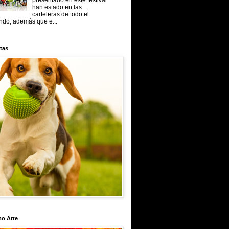
presentado en este festival
han estado en las
carteleras de todo el
do, además que e...
tas
mo Arte