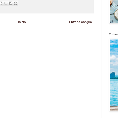
Inicio
Entrada antigua
Turis
d
Informador Express
Club Informativo
Fondo de Cultura
Zona Geeks
enus
Fuerte y Saludable
Total Trucos
Cine Hostal
Mundo Gadgets
Autos &
nformativo
Turismo Mundial
Se Saludable
Visita Mexico
El Corazon Verde