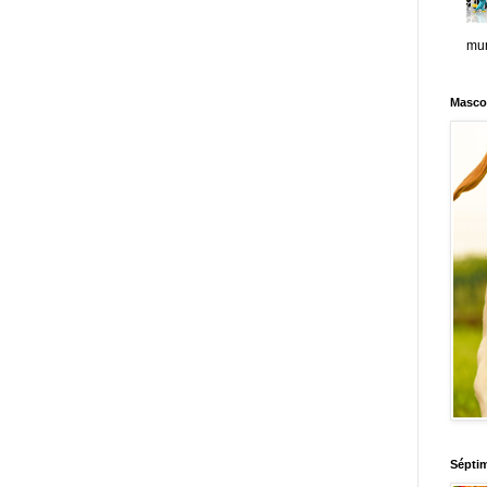
mun
Masco
Sépti