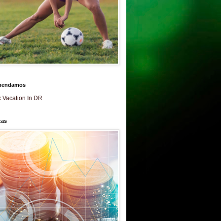
mendamos
 Vacation In DR
zas