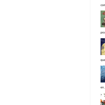
con
pro
que
en..