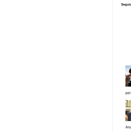
Segui
per
Ana