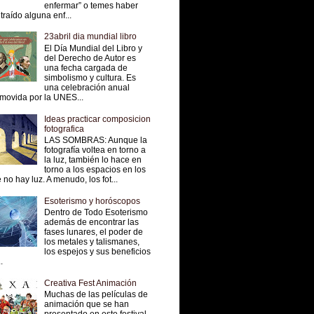
enfermar” o temes haber
traído alguna enf...
23abril dia mundial libro
El Día Mundial del Libro y
del Derecho de Autor es
una fecha cargada de
simbolismo y cultura. Es
una celebración anual
movida por la UNES...
Ideas practicar composicion
fotografica
LAS SOMBRAS: Aunque la
fotografía voltea en torno a
la luz, también lo hace en
torno a los espacios en los
 no hay luz. A menudo, los fot...
Esoterismo y horóscopos
Dentro de Todo Esoterismo
además de encontrar las
fases lunares, el poder de
los metales y talismanes,
los espejos y sus beneficios
.
Creativa Fest Animación
Muchas de las películas de
animación que se han