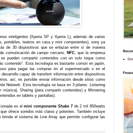
onos inteligentes (Xperia SP y Xperia L), además de varios
s, portátiles, teatros en casa y mini componentes), sony ya
ás de 30 dispositivos que se enlazan entre sí de manera
Reco
ía de comunicación de campo cercano,
NFC
, que la empresa
 se pueden compartir contenidos con un solo toque como
Sex
ás contenido". Esta tecnología es bastante común en japón,
cluso para pagar las compras en el supermercado o en el
Finan
desarrollo capaz de transferir información entre dispositivos
ros, así, es porsible enviar información desde sitios como
te Network. Esta tecnología se basa en 3 pilares: Listening
r música), Sharing (para compartir contenidos) y Mirroering
tenidos en tablets y pantallas).
cionada es el
mini componente Shake 7
de 2 mil 850watts
que ofrece sonidos más claros y potentes. También incluye
inda el sistema de Line Array que permite configurar las