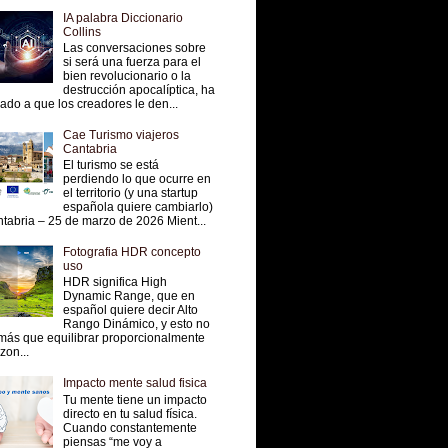
IA palabra Diccionario
Collins
Las conversaciones sobre
si será una fuerza para el
bien revolucionario o la
destrucción apocalíptica, ha
vado a que los creadores le den...
Cae Turismo viajeros
Cantabria
El turismo se está
perdiendo lo que ocurre en
el territorio (y una startup
española quiere cambiarlo)
tabria – 25 de marzo de 2026 Mient...
Fotografia HDR concepto
uso
HDR significa High
Dynamic Range, que en
español quiere decir Alto
Rango Dinámico, y esto no
más que equilibrar proporcionalmente
 zon...
Impacto mente salud fisica
Tu mente tiene un impacto
directo en tu salud física.
Cuando constantemente
piensas “me voy a