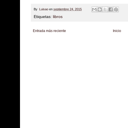
By
Luisao
en
septiembre 24, 2015
Etiquetas:
libros
Entrada más reciente
Inicio
Zona Informativa
Be Saludable
LiNea de Salud
Informador Express
Club
Hobbies Masculinos
Tecnofilos News
Soy de venus
Fuerte y Saludable
T
Turismo
Fanaticos Futbol
Mascotafilia
Mundo Informativo
Turismo Mundia
Culturafilia
Amor Motor