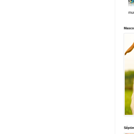
mun
Masco
Sépti