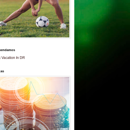
mendamos
 Vacation In DR
zas