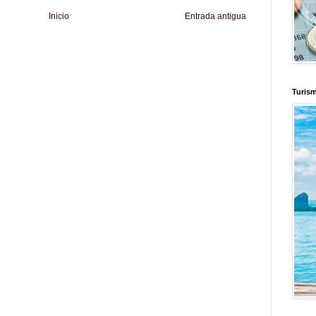
Inicio
Entrada antigua
d
Informador Express
Club Informativo
Fondo de Cultura
Zona Geeks
enus
Fuerte y Saludable
Total Trucos
Cine Hostal
Mundo Gadgets
Autos &
nformativo
Turismo Mundial
Se Saludable
Visita Mexico
El Corazon Verde
Turis