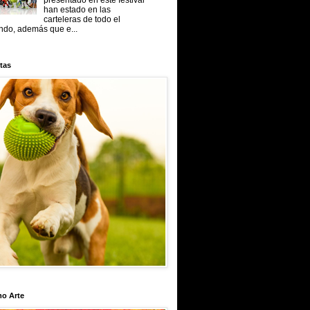
presentado en este festival
han estado en las
carteleras de todo el
do, además que e...
tas
mo Arte