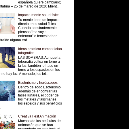
española quiere cambiarlo)
tabria – 25 de marzo de 2026 Mient...
Impacto mente salud fisica
Tu mente tiene un impacto
directo en tu salud física.
Cuando constantemente
piensas “me voy a
enfermar” o temes haber
traído alguna enf...
Ideas practicar composicion
fotografica
LAS SOMBRAS: Aunque la
fotografía voltea en torno a
la luz, también lo hace en
torno a los espacios en los
 no hay luz. A menudo, los fot...
Esoterismo y horóscopos
Dentro de Todo Esoterismo
además de encontrar las
fases lunares, el poder de
los metales y talismanes,
los espejos y sus beneficios
.
Creativa Fest Animación
Muchas de las películas de
animación que se han