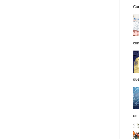
Can
con
que
en..