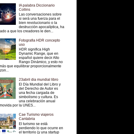
IA palabra Diccionario
Collins
Las conversaciones sobre
si será una fuerza para el
bien revolucionario o la
destrucción apocalíptica, ha
vado a que los creadores le den...
Fotografia HDR concepto
uso
HDR significa High
Dynamic Range, que en
español quiere decir Alto
Rango Dinámico, y esto no
más que equilibrar proporcionalmente
 zon...
23abril dia mundial libro
El Día Mundial del Libro y
del Derecho de Autor es
una fecha cargada de
simbolismo y cultura. Es
una celebración anual
movida por la UNES...
Cae Turismo viajeros
Cantabria
El turismo se está
perdiendo lo que ocurre en
el territorio (y una startup