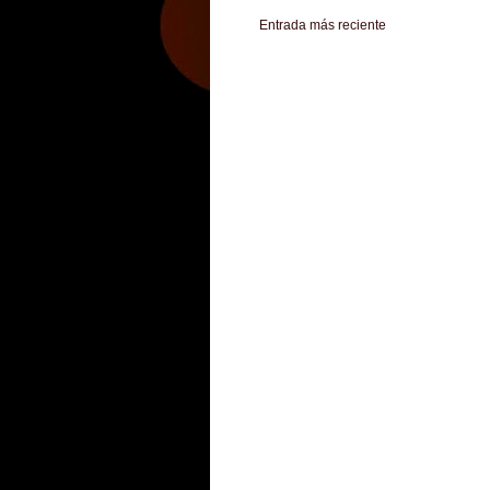
Entrada más reciente
Zona Informativa
Be Saludable
LiNea de Salu
Hobbies Masculinos
Tecnofilos News
Soy de v
Turismo
Fanaticos Futbol
Mascotafilia
Mundo I
Culturafilia
Amor Motor