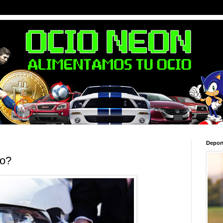
Depor
to?