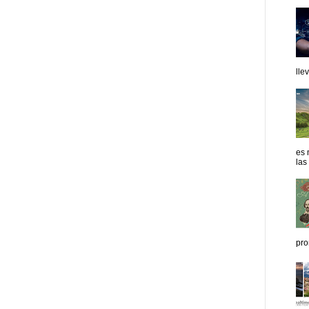
lle
es 
las
pro