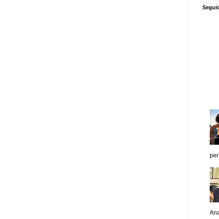
Segui
per
Ana