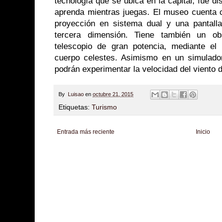
tecnología que se ubica en la capital, fue 
aprenda mientras juegas. El museo cuenta 
proyección en sistema dual y una pantall
tercera dimensión. Tiene también un ob
telescopio de gran potencia, mediante el
cuerpo celestes. Asimismo en un simulador
podrán experimentar la velocidad del viento 
By
Luisao
en
octubre 21, 2015
Etiquetas:
Turismo
Entrada más reciente
Inicio
Zona Informativa
Be Saludable
LiNea de Salud
Informador Express
Club
Hobbies Masculinos
Tecnofilos News
Soy de venus
Fuerte y Saludable
T
Turismo
Fanaticos Futbol
Mascotafilia
Mundo Informativo
Turismo Mundia
Culturafilia
Amor Motor