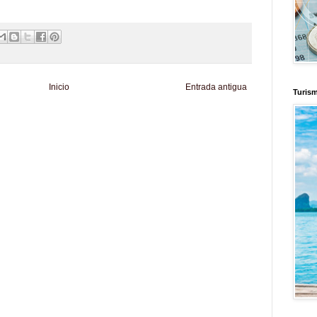
Inicio
Entrada antigua
Turis
d
Informador Express
Club Informativo
Fondo de Cultura
Zona Geeks
enus
Fuerte y Saludable
Total Trucos
Cine Hostal
Mundo Gadgets
Autos &
nformativo
Turismo Mundial
Se Saludable
Visita Mexico
El Corazon Verde