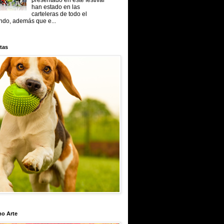
presentado en este festival
han estado en las
carteleras de todo el
do, además que e...
tas
mo Arte