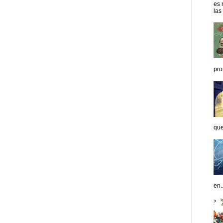
es 
las
pro
que
en..