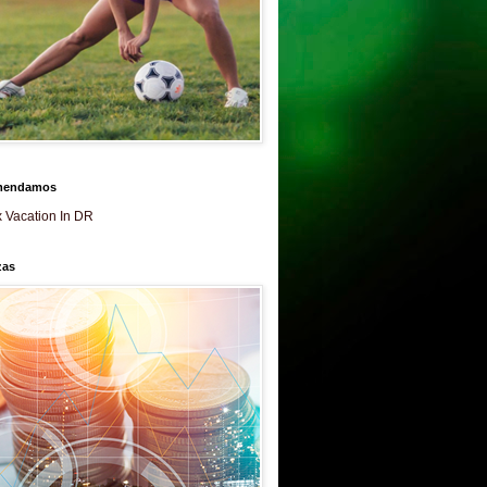
mendamos
 Vacation In DR
zas