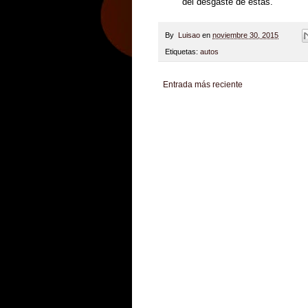
del desgaste de estas.
By
Luisao
en
noviembre 30, 2015
Etiquetas:
autos
Entrada más reciente
Zona Informativa
Be Saludable
LiNea de Salu
Hobbies Masculinos
Tecnofilos News
Soy de v
Turismo
Fanaticos Futbol
Mascotafilia
Mundo I
Culturafilia
Amor Motor