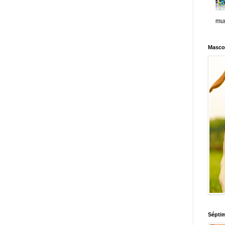
mun
Masco
Sépti