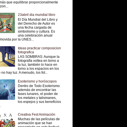
más que equilibrar proporcionalmente
 zon...
23abril dia mundial libro
El Día Mundial del Libro y
del Derecho de Autor es
una fecha cargada de
simbolismo y cultura. Es
una celebración anual
movida por la UNES...
Ideas practicar composicion
fotografica
LAS SOMBRAS: Aunque la
fotografía voltea en torno a
la luz, también lo hace en
torno a los espacios en los
 no hay luz. A menudo, los fot...
Esoterismo y horóscopos
Dentro de Todo Esoterismo
además de encontrar las
fases lunares, el poder de
los metales y talismanes,
los espejos y sus beneficios
.
Creativa Fest Animación
Muchas de las películas de
animación que se han