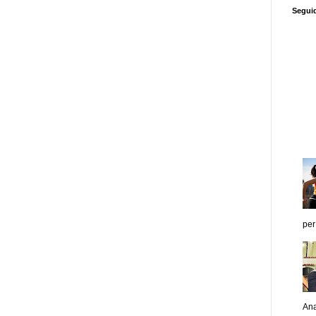
Segui
per
Ana