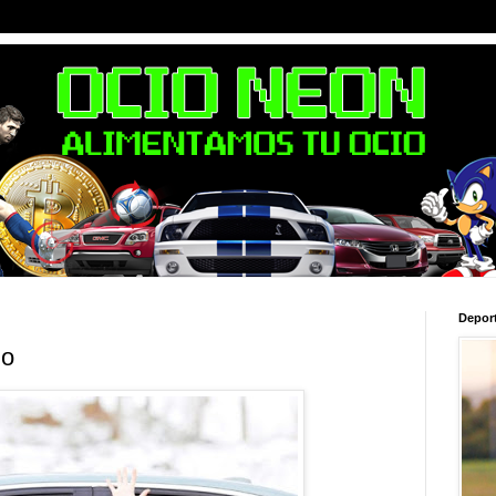
Depor
jo