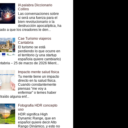
IA palabra Diccionario
Collins
Las conversaciones sobre
si será una fuerza para el
bien revolucionario o la
destrucción apocalíptica, ha
vado a que los creadores le den...
Cae Turismo viajeros
Cantabria
El turismo se está
perdiendo lo que ocurre en
el territorio (y una startup
española quiere cambiarlo)
tabria – 25 de marzo de 2026 Mient...
Impacto mente salud fisica
Tu mente tiene un impacto
directo en tu salud física.
Cuando constantemente
piensas “me voy a
enfermar” o temes haber
traído alguna enf...
Fotografia HDR concepto
uso
HDR significa High
Dynamic Range, que en
español quiere decir Alto
Rango Dinámico, y esto no