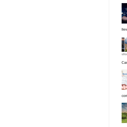
lle
Can
con