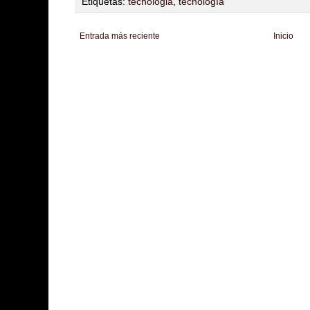
Etiquetas:
tecnologia
,
tecnología
Entrada más reciente
Inicio
Zona Informativa
Be Saludable
LiNea de Salud
Informador Express
Club
Hobbies Masculinos
Tecnofilos News
Soy de venus
Fuerte y Saludable
T
Turismo
Fanaticos Futbol
Mascotafilia
Mundo Informativo
Turismo Mundia
Culturafilia
Amor Motor