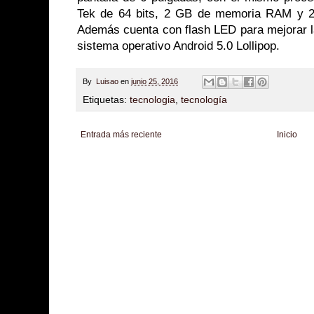
Tek de 64 bits, 2 GB de memoria RAM y 2
Además cuenta con flash LED para mejorar la
sistema operativo Android 5.0 Lollipop.
By
Luisao
en
junio 25, 2016
Etiquetas:
tecnologia
,
tecnología
Entrada más reciente
Inicio
Zona Informativa
Be Saludable
LiNea de Salud
Informador Express
Club
Hobbies Masculinos
Tecnofilos News
Soy de venus
Fuerte y Saludable
T
Turismo
Fanaticos Futbol
Mascotafilia
Mundo Informativo
Turismo Mundia
Culturafilia
Amor Motor