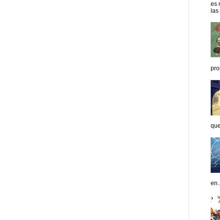
es 
las
pro
que
en..