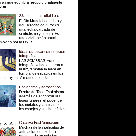
más que equilibrar proporcionalmente
 zon...
23abril dia mundial libro
El Día Mundial del Libro y
del Derecho de Autor es
una fecha cargada de
simbolismo y cultura. Es
una celebración anual
movida por la UNES...
Ideas practicar composicion
fotografica
LAS SOMBRAS: Aunque la
fotografía voltea en torno a
la luz, también lo hace en
torno a los espacios en los
 no hay luz. A menudo, los fot...
Esoterismo y horóscopos
Dentro de Todo Esoterismo
además de encontrar las
fases lunares, el poder de
los metales y talismanes,
los espejos y sus beneficios
.
Creativa Fest Animación
Muchas de las películas de
animación que se han