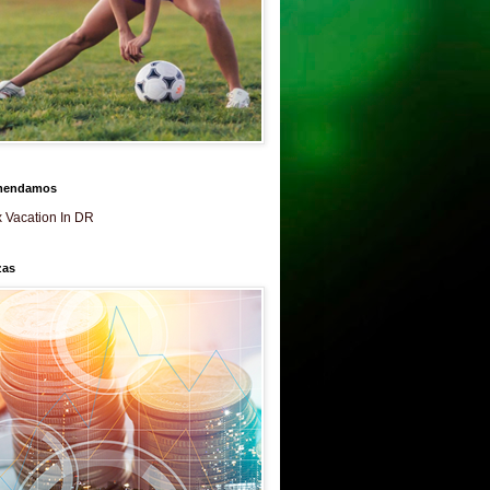
mendamos
 Vacation In DR
zas