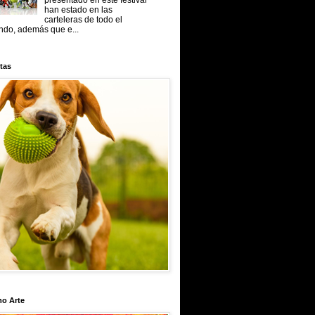
presentado en este festival
han estado en las
carteleras de todo el
do, además que e...
tas
mo Arte