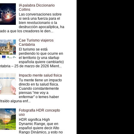
IA palabra Diccionario
Collins
Las conversaciones sobre
si será una fuerza para el
bien revolucionario o la
destrucción apocalíptica, ha
vado a que los creadores le den...
Cae Turismo viajeros
Cantabria
El turismo se está
perdiendo lo que ocurre en
el territorio (y una startup
española quiere cambiarlo)
tabria – 25 de marzo de 2026 Mient...
Impacto mente salud fisica
Tu mente tiene un impacto
directo en tu salud física.
Cuando constantemente
piensas “me voy a
enfermar” o temes haber
traído alguna enf...
Fotografia HDR concepto
uso
HDR significa High
Dynamic Range, que en
español quiere decir Alto
Rango Dinámico, y esto no