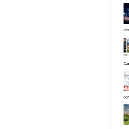
lle
Can
con