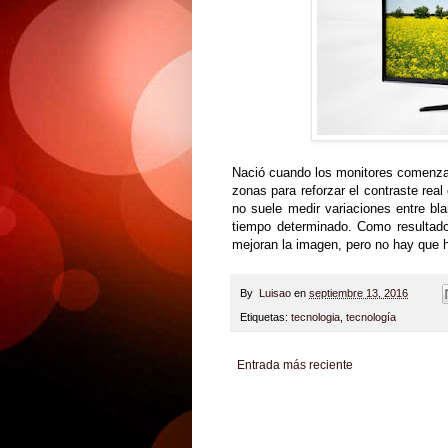
Nació cuando los monitores comenzaro
zonas para reforzar el contraste rea
no suele medir variaciones entre bl
tiempo determinado. Como resultado
mejoran la imagen, pero no hay que 
By
Luisao
en
septiembre 13, 2016
Etiquetas:
tecnologia
,
tecnología
Entrada más reciente
Zona Informativa
Be Saludable
LiNea de Salu
Hobbies Masculinos
Tecnofilos News
Soy de v
Turismo
Fanaticos Futbol
Mascotafilia
Mundo I