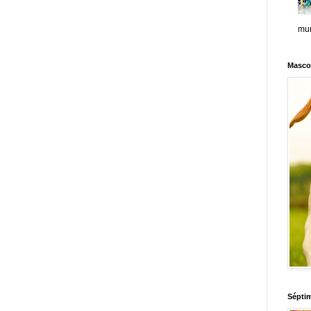
mun
Masco
Sépti