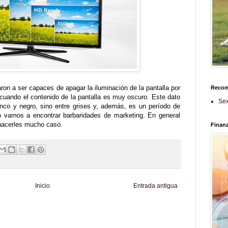
n a ser capaces de apagar la iluminación de la pantalla por
Reco
l cuando el contenido de la pantalla es muy oscuro. Este dato
Sex
anco y negro, sino entre grises y, además, es un período de
 vamos a encontrar barbaridades de marketing. En general
hacerles mucho caso.
Finan
Inicio
Entrada antigua
d
Informador Express
Club Informativo
Fondo de Cultura
Zona Geeks
enus
Fuerte y Saludable
Total Trucos
Cine Hostal
Mundo Gadgets
Autos &
nformativo
Turismo Mundial
Se Saludable
Visita Mexico
El Corazon Verde