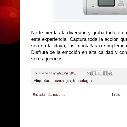
No te pierdas la diversión y graba todo lo qu
esta experiencia. Captura toda la acción qu
sea en la playa, las montañas o simplement
Disfruta de la emoción en alta calidad y c
seres queridos.
By
Luisao
en
octubre 04, 2016
Etiquetas:
tecnologia
,
tecnología
Entrada más reciente
Inicio
Zona Informativa
Be Saludable
LiNea de Salud
Informador Express
Club
Hobbies Masculinos
Tecnofilos News
Soy de venus
Fuerte y Saludable
T
Turismo
Fanaticos Futbol
Mascotafilia
Mundo Informativo
Turismo Mundia
Culturafilia
Amor Motor