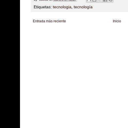
Etiquetas:
tecnologia
,
tecnología
Entrada más reciente
Inicio
Zona Informativa
Be Saludable
LiNea de Salud
Informador Express
Club
Hobbies Masculinos
Tecnofilos News
Soy de venus
Fuerte y Saludable
T
Turismo
Fanaticos Futbol
Mascotafilia
Mundo Informativo
Turismo Mundia
Culturafilia
Amor Motor